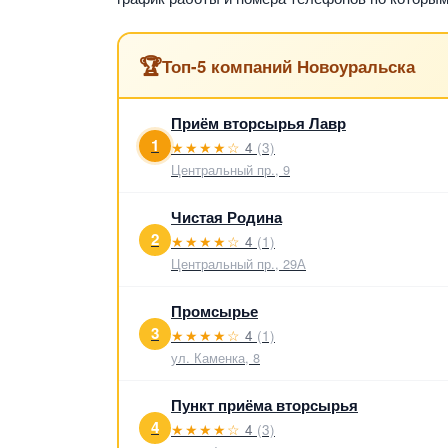
🏆
Топ-5 компаний Новоуральска
Приём вторсырья Лавр
1
★★★★☆
4
(3)
Центральный пр., 9
Чистая Родина
2
★★★★☆
4
(1)
Центральный пр., 29А
Промсырье
3
★★★★☆
4
(1)
ул. Каменка, 8
Пункт приёма вторсырья
4
★★★★☆
4
(3)