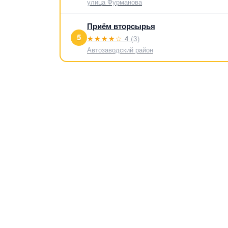
улица Фурманова
Приём вторсырья
5
★★★★☆
4
(3)
Автозаводский район