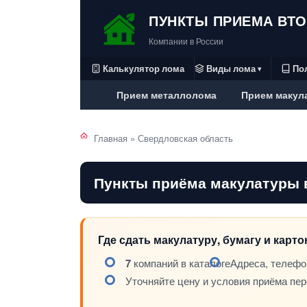
ПУНКТЫ ПРИЕМА ВТ
Компании в России
Калькулятор лома
Виды лома
По
▾
Прием металлолома
Прием макул
Главная
»
Свердловская область
Пункты приёма макулатуры 
Где сдать макулатуру, бумагу и карт
7
компаний в каталоге
Адреса, телефо
Уточняйте цену и условия приёма пе