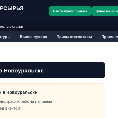
ОРСЫРЬЯ
Найти пункт приёма
Цены на ло
лезные статьи
атуры
Вывоз мусора
Прием стеклотары
Прием п
в Новоуральске
он в Новоуральске
ны, график работы и отзывы
ред визитом