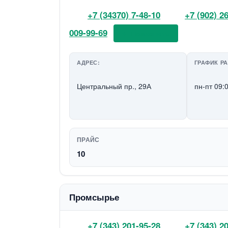
+7 (34370) 7-48-10
+7 (902) 2
009-99-69
📞 Позвонить
АДРЕС:
ГРАФИК Р
Центральный пр., 29А
пн-пт 09:
ПРАЙС
10
Промсырье
+7 (343) 201-95-28
+7 (343) 2