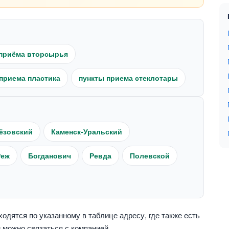
приёма вторсырья
приема пластика
пункты приема стеклотары
ёзовский
Каменск-Уральский
Реж
Богданович
Ревда
Полевской
дятся по указанному в таблице адресу, где также есть
 можно связаться с компанией.