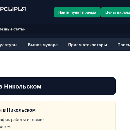
ОРСЫРЬЯ
Найти пункт приёма
Цены на ло
лезные статьи
улатуры
Вывоз мусора
Прием стеклотары
Прием
в Никольском
он в Никольском
рафик работы и отзывы
зитом