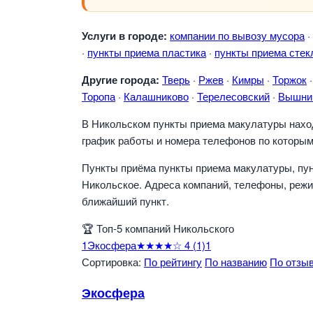
Услуги в городе:
компании по вывозу мусора
·
·
пункты приема пластика
·
пункты приема стек
Другие города:
Тверь
·
Ржев
·
Кимры
·
Торжок
Торопа
·
Калашниково
·
Терелесовский
·
Вышни
В Никольском пункты приема макулатуры находя
график работы и номера телефонов по которым
Пункты приёма пункты приема макулатуры, пун
Никольское. Адреса компаний, телефоны, режи
ближайший пункт.
🏆
Топ-5 компаний Никольского
1
Экосфера
★★★★☆
4
(1)
1
Сортировка:
По рейтингу
По названию
По отзы
Экосфера