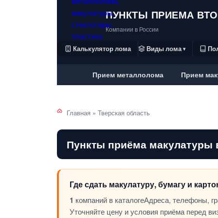
ПУНКТЫ ПРИЕМА ВТ
Компании в России
Калькулятор лома
Виды лома
По
▾
Прием металлолома
Прием мак
Главная
»
Тверская область
Пункты приёма макулатуры 
Где сдать макулатуру, бумагу и карт
1
компаний в каталоге
Адреса, телефоны, г
Уточняйте цену и условия приёма перед ви