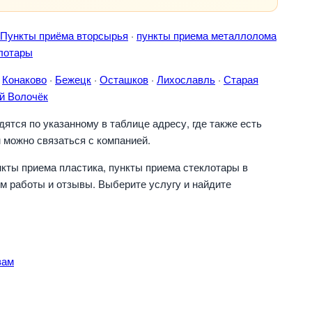
Пункты приёма вторсырья
·
пункты приема металлолома
лотары
·
Конаково
·
Бежецк
·
Осташков
·
Лихославль
·
Старая
й Волочёк
тся по указанному в таблице адресу, где также есть
 можно связаться с компанией.
кты приема пластика, пункты приема стеклотары в
м работы и отзывы. Выберите услугу и найдите
вам