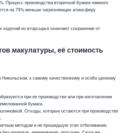
8%. Процесс производства вторичной бумаги намного
ается на 73% меньше загрязняющих атмосферу
х изделий из вторсырья означают сохранение от
тов макулатуры, её стоимость
в Никольском, к самому качественному и особо ценному
образуются при ее производстве или при изготовлении
немелованной бумаги.
азлиновкой. Отходы, которые остаются при производстве
.
атным методом и не прошедшую этап отбеливания.
 без пропиток, армирования, прослоек. Сюда же