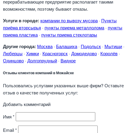
перерабатывающее предприятие располагает такими
возможностями, поэтому бывают отказы.
Услуги в городе:
компании по вывозу мусора
·
Пункты
приёма вторсырья
·
пункты приема металлолома
·
пункты
приема пластика
·
пункты приема стеклотары
Другие города:
Москва
·
Балашиха
·
Подольск
·
Мытищи
·
Люберцы
·
Химки
·
Красногорск
·
Домодедово
·
Королёв
·
Одинцово
·
Долгопрудный
·
Видное
Отзывы клиентов компаний в Можайске
Пользовались услугами указанных выше фирм? Оставьте
отзыв о качестве полученных услуг:
Добавить комментарий
Имя
*
Email
*