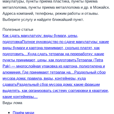
макулатуры, пункты приема пластика, пункты приема
металлолома, пункты приема металлолома и др. в Можайск.
Адреса компаний, телефоны, режим работы и отзывы.
Выберите услугу и найдите ближайший пункт.
Полезные статьи
Как сдать макулатуру: виды бумаги, цены,
подготовка
Полное руководство по сдаче макулатуры: какие
виды бумаги и картона принимают, сколько платят, как
подготовить…
Куда сдать тетрапак на переработку: какие
пункты принимают, цены, как подготовить
Тетрапак (Tetra
Pak) — многослойная упаковка из картона, полиэтилена и
алюминия. Где принимают тетрапак на…
Раздельный сбор
мусора дома: правила, виды, контейнеры, куда
сдавать
Раздельный сбор мусора дома: какие фракции
выделять, как организовать систему сортировки в квартире,
какие контейнеры…
Виды лома
Приём меди