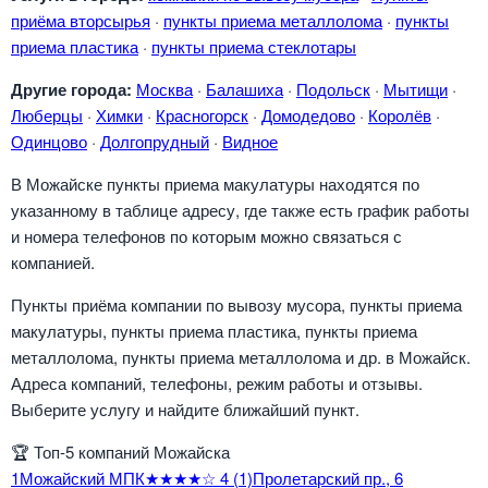
приёма вторсырья
·
пункты приема металлолома
·
пункты
приема пластика
·
пункты приема стеклотары
Другие города:
Москва
·
Балашиха
·
Подольск
·
Мытищи
·
Люберцы
·
Химки
·
Красногорск
·
Домодедово
·
Королёв
·
Одинцово
·
Долгопрудный
·
Видное
В Можайске пункты приема макулатуры находятся по
указанному в таблице адресу, где также есть график работы
и номера телефонов по которым можно связаться с
компанией.
Пункты приёма компании по вывозу мусора, пункты приема
макулатуры, пункты приема пластика, пункты приема
металлолома, пункты приема металлолома и др. в Можайск.
Адреса компаний, телефоны, режим работы и отзывы.
Выберите услугу и найдите ближайший пункт.
🏆
Топ-5 компаний Можайска
1
Можайский МПК
★★★★☆
4
(1)
Пролетарский пр., 6