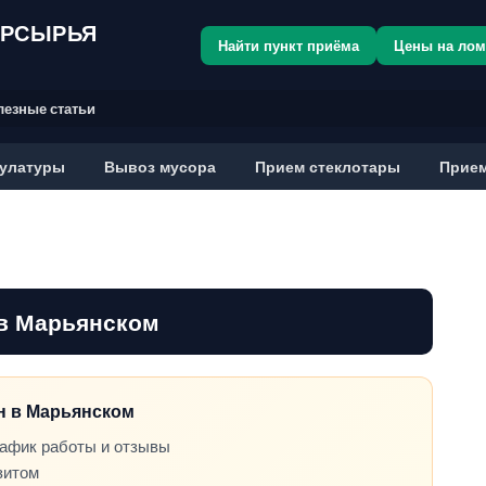
ОРСЫРЬЯ
Найти пункт приёма
Цены на ло
лезные статьи
улатуры
Вывоз мусора
Прием стеклотары
Прием
в Марьянском
он в Марьянском
рафик работы и отзывы
зитом