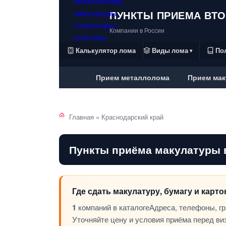
ПУНКТЫ ПРИЕМА ВТ
Компании в России
Калькулятор лома
Виды лома
По
▾
Прием металлолома
Прием мак
Главная
»
Краснодарский край
Пункты приёма макулатуры 
Где сдать макулатуру, бумагу и карт
1
компаний в каталоге
Адреса, телефоны, г
Уточняйте цену и условия приёма перед ви