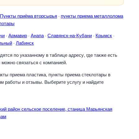
Пункты приёма вторсырья
·
пункты приема металлолома
лотары
чи
·
Армавир
·
Анапа
·
Славянск-на-Кубани
·
Крымск
·
льный
·
Лабинск
ятся по указанному в таблице адресу, где также есть
 можно связаться с компанией.
кты приема пластика, пункты приема стеклотары в
м работы и отзывы. Выберите услугу и найдите
ий район сельское поселение, станица Марьянская
вам