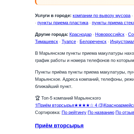
Услуги в городе:
компании по вывозу мусора
·
·
пункты приема пластика
·
пункты приема стек
Другие города:
Краснодар
·
Новороссийск
·
Со
Тимашевск
·
Туапсе
·
Белореченск
·
Индустриа
В Марьянском пункты приема макулатуры наход
график работы и номера телефонов по которым
Пункты приёма пункты приема макулатуры, пун
Марьянское. Адреса компаний, телефоны, режи
ближайший пункт.
🏆
Топ-5 компаний Марьянского
1
Приём вторсырья
★★★★☆
4
(3)
Красноармейск
Сортировка:
По рейтингу
По названию
По отзы
Приём вторсырья