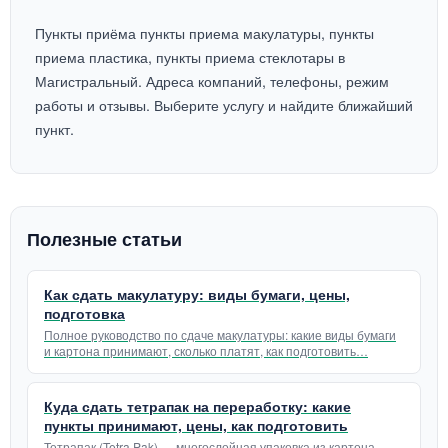
Пункты приёма пункты приема макулатуры, пункты
приема пластика, пункты приема стеклотары в
Магистральный. Адреса компаний, телефоны, режим
работы и отзывы. Выберите услугу и найдите ближайший
пункт.
Полезные статьи
Как сдать макулатуру: виды бумаги, цены,
подготовка
Полное руководство по сдаче макулатуры: какие виды бумаги
и картона принимают, сколько платят, как подготовить…
Куда сдать тетрапак на переработку: какие
пункты принимают, цены, как подготовить
Тетрапак (Tetra Pak) — многослойная упаковка из картона,