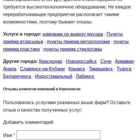
требуется высокотехнологичное оборудование. Не каждое
перерабатывающее предприятие располагает такими
возможностями, поэтому бывают отказы.
Услуги в городе:
компании по вывозу мусора
·
Пункты
приёма вторсырья
·
пункты приема металлолома
·
пункты
приема пластика
·
пункты приема стеклотары
Другие города:
Краснодар
·
Новороссийск
·
Сочи
·
Армавир
·
Анапа
·
Славянск-на-Кубани
·
Крымск
·
Тимашевск
·
Туапсе
·
Белореченск
·
Индустриальный
·
Лабинск
Отзывы клиентов компаний в Кореновске
Пользовались услугами указанных выше фирм? Оставьте
отзыв о качестве полученных услуг:
Добавить комментарий
Имя
*