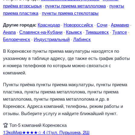
приёма вторсырья
·
пункты приема металлолома
·
пункты
приема пластика
·
пункты приема стеклотары
Другие города:
Краснодар
·
Новороссийск
·
Сочи
·
Армавир
·
Анапа
·
Славянск-на-Кубани
·
Крымск
·
Тимашевск
·
Туапсе
·
Белореченск
·
Индустриальный
·
Лабинск
В Кореновске пункты приема макулатуры находятся по
указанному в таблице адресу, где также есть график работы
и номера телефонов по которым можно связаться с
компанией.
Пункты приёма пункты приема макулатуры, пункты приема
пластика, пункты приема металлолома, пункты приема
металлолома, пункты приема металлолома и др. в
Кореновск. Адреса компаний, телефоны, режим работы и
отзывы. Выберите услугу и найдите ближайший пункт.
🏆
Топ-5 компаний Кореновска
1
ЭкоМир
★★★★☆
4
(1)
ул. Пурыхина, 2Ш