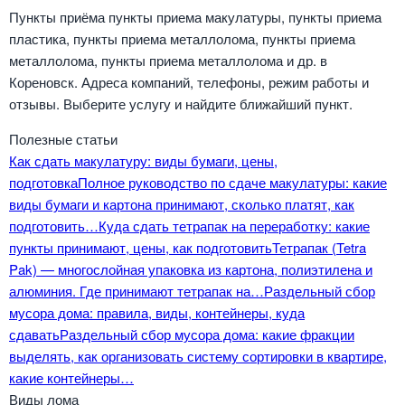
Пункты приёма пункты приема макулатуры, пункты приема
пластика, пункты приема металлолома, пункты приема
металлолома, пункты приема металлолома и др. в
Кореновск. Адреса компаний, телефоны, режим работы и
отзывы. Выберите услугу и найдите ближайший пункт.
Полезные статьи
Как сдать макулатуру: виды бумаги, цены,
подготовка
Полное руководство по сдаче макулатуры: какие
виды бумаги и картона принимают, сколько платят, как
подготовить…
Куда сдать тетрапак на переработку: какие
пункты принимают, цены, как подготовить
Тетрапак (Tetra
Pak) — многослойная упаковка из картона, полиэтилена и
алюминия. Где принимают тетрапак на…
Раздельный сбор
мусора дома: правила, виды, контейнеры, куда
сдавать
Раздельный сбор мусора дома: какие фракции
выделять, как организовать систему сортировки в квартире,
какие контейнеры…
Виды лома