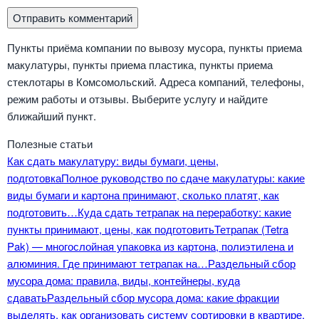
Пункты приёма компании по вывозу мусора, пункты приема
макулатуры, пункты приема пластика, пункты приема
стеклотары в Комсомольский. Адреса компаний, телефоны,
режим работы и отзывы. Выберите услугу и найдите
ближайший пункт.
Полезные статьи
Как сдать макулатуру: виды бумаги, цены,
подготовка
Полное руководство по сдаче макулатуры: какие
виды бумаги и картона принимают, сколько платят, как
подготовить…
Куда сдать тетрапак на переработку: какие
пункты принимают, цены, как подготовить
Тетрапак (Tetra
Pak) — многослойная упаковка из картона, полиэтилена и
алюминия. Где принимают тетрапак на…
Раздельный сбор
мусора дома: правила, виды, контейнеры, куда
сдавать
Раздельный сбор мусора дома: какие фракции
выделять, как организовать систему сортировки в квартире,