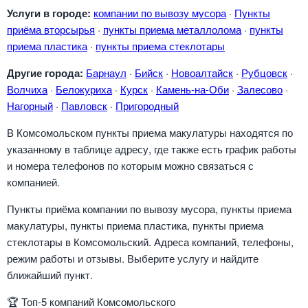
Услуги в городе:
компании по вывозу мусора
·
Пункты
приёма вторсырья
·
пункты приема металлолома
·
пункты
приема пластика
·
пункты приема стеклотары
Другие города:
Барнаул
·
Бийск
·
Новоалтайск
·
Рубцовск
·
Волчиха
·
Белокуриха
·
Курск
·
Камень-на-Оби
·
Залесово
·
Нагорный
·
Павловск
·
Пригородный
В Комсомольском пункты приема макулатуры находятся по
указанному в таблице адресу, где также есть график работы
и номера телефонов по которым можно связаться с
компанией.
Пункты приёма компании по вывозу мусора, пункты приема
макулатуры, пункты приема пластика, пункты приема
стеклотары в Комсомольский. Адреса компаний, телефоны,
режим работы и отзывы. Выберите услугу и найдите
ближайший пункт.
🏆
Топ-5 компаний Комсомольского