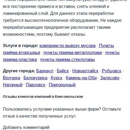
все посторонние примеси и вставки, снять клеевой и
ламинированный слой. Для данного этапа переработки
требуется высокотехнологичное оборудование. Не каждое
перерабатывающее предприятие располагает такими
возможностями, поэтому бывают отказы.
Услуги в городе:
компании по вывозу мусора
·
Пункты
приёма вторсырья
·
пункты приема металлолома
·
пункты
приема пластика
·
пункты приема стеклотары
Другие города:
Барнаул
·
Бийск
·
Новоалтайск
·
Рубцовск
·
Волчиха
·
Белокуриха
·
Курск
·
Камень-на-Оби
·
Залесово
·
Нагорный
·
Павловск
·
Пригородный
Отзывы клиентов компаний в Комсомольском
Пользовались услугами указанных выше фирм? Оставьте
отзыв о качестве полученных услуг:
Добавить комментарий