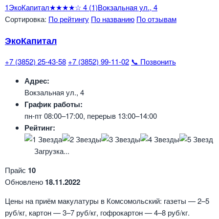
1
ЭкоКапитал
★★★★☆
4
(1)
Вокзальная ул., 4
Сортировка:
По рейтингу
По названию
По отзывам
ЭкоКапитал
+7 (3852) 25-43-58
+7 (3852) 99-11-02
📞 Позвонить
Адрес:
Вокзальная ул., 4
График работы:
пн-пт 08:00–17:00, перерыв 13:00–14:00
Рейтинг:
Загрузка...
Прайс
10
Обновлено
18.11.2022
Цены на приём макулатуры в Комсомольский: газеты — 2–5
руб/кг, картон — 3–7 руб/кг, гофрокартон — 4–8 руб/кг.