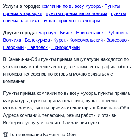
Услуги в городе:
компании по вывозу мусора
·
Пункты
приёма вторсырья
·
пункты приема металлолома
·
пункты
приема пластика
·
пункты приема стеклотары
Другие города:
Барнаул
·
Бийск
·
Новоалтайск
·
Рубцовск
·
Волчиха
·
Белокуриха
·
Курск
·
Комсомольский
·
Залесово
·
Нагорный
·
Павловск
·
Пригородный
В Камени-на-Оби пункты приема макулатуры находятся по
указанному в таблице адресу, где также есть график работы
и номера телефонов по которым можно связаться с
компанией.
Пункты приёма компании по вывозу мусора, пункты приема
макулатуры, пункты приема пластика, пункты приема
металлолома, пункты приема стеклотары в Камень-на-Оби.
Адреса компаний, телефоны, режим работы и отзывы.
Выберите услугу и найдите ближайший пункт.
🏆
Топ-5 компаний Камени-на-Оби