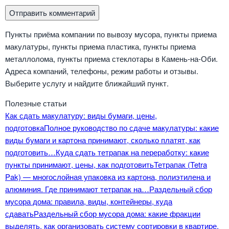
Пункты приёма компании по вывозу мусора, пункты приема
макулатуры, пункты приема пластика, пункты приема
металлолома, пункты приема стеклотары в Камень-на-Оби.
Адреса компаний, телефоны, режим работы и отзывы.
Выберите услугу и найдите ближайший пункт.
Полезные статьи
Как сдать макулатуру: виды бумаги, цены,
подготовка
Полное руководство по сдаче макулатуры: какие
виды бумаги и картона принимают, сколько платят, как
подготовить…
Куда сдать тетрапак на переработку: какие
пункты принимают, цены, как подготовить
Тетрапак (Tetra
Pak) — многослойная упаковка из картона, полиэтилена и
алюминия. Где принимают тетрапак на…
Раздельный сбор
мусора дома: правила, виды, контейнеры, куда
сдавать
Раздельный сбор мусора дома: какие фракции
выделять, как организовать систему сортировки в квартире,