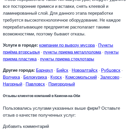
все посторонние примеси и вставки, снять клеевой и
ламинированный слой. Для данного этапа переработки
требуется высокотехнологичное оборудование. Не каждое
перерабатывающее предприятие располагает такими
возможностями, поэтому бывают отказы.
Услуги в городе:
компании по вывозу мусора
·
Пункты
приёма вторсырья
·
пункты приема металлолома
·
пункты
приема пластика
·
пункты приема стеклотары
Другие города:
Барнаул
·
Бийск
·
Новоалтайск
·
Рубцовск
·
Волчиха
·
Белокуриха
·
Курск
·
Комсомольский
·
Залесово
·
Нагорный
·
Павловск
·
Пригородный
Отзывы клиентов компаний в Камени-на-Оби
Пользовались услугами указанных выше фирм? Оставьте
отзыв о качестве полученных услуг:
Добавить комментарий