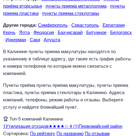
приёма вторсырья
·
пункты приема металлолома
·
пункты
приема пластика
·
пункты приема стеклотары
Другие города:
Симферополь
·
Севастополь
·
Евпатория
·
Керчь
·
Ялта
·
Феодосия
·
Бахчисарай
·
Битумное
·
Белогорск
·
Инкерман
·
Саки
·
Алушта
В Калинине пункты приема макулатуры находятся по
указанному в таблице адресу, где также есть график работы
и номера телефонов по которым можно связаться с
компанией.
Пункты приёма пункты приема макулатуры, пункты приема
пластика, пункты приема стеклотары в Калинино. Адреса
компаний, телефоны, режим работы и отзывы. Выберите
услугу и найдите ближайший пункт.
🏆
Топ-5 компаний Калинина
1
Утилизация отходов
★★★★☆
4
(1)
Первомайский район
Сортировка:
По рейтингу
По названию
По отзывам