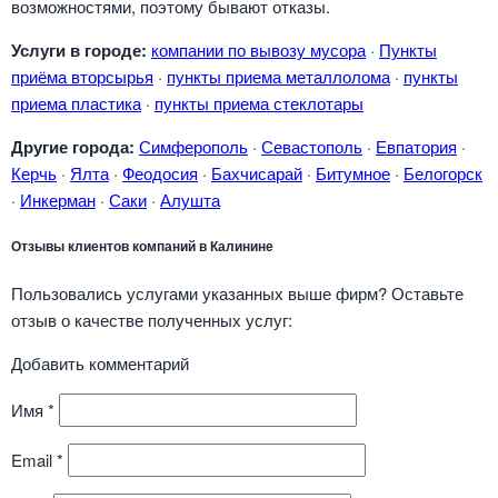
возможностями, поэтому бывают отказы.
Услуги в городе:
компании по вывозу мусора
·
Пункты
приёма вторсырья
·
пункты приема металлолома
·
пункты
приема пластика
·
пункты приема стеклотары
Другие города:
Симферополь
·
Севастополь
·
Евпатория
·
Керчь
·
Ялта
·
Феодосия
·
Бахчисарай
·
Битумное
·
Белогорск
·
Инкерман
·
Саки
·
Алушта
Отзывы клиентов компаний в Калинине
Пользовались услугами указанных выше фирм? Оставьте
отзыв о качестве полученных услуг:
Добавить комментарий
Имя
*
Email
*