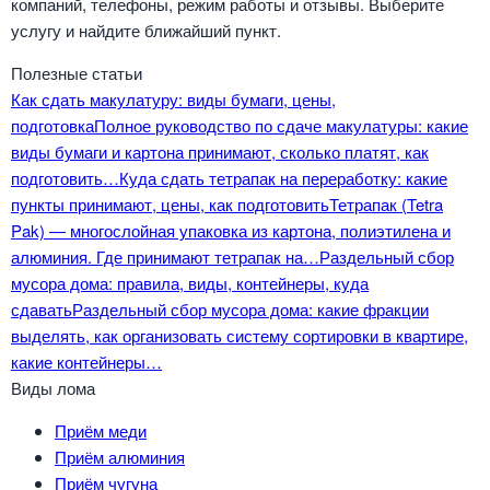
компаний, телефоны, режим работы и отзывы. Выберите
услугу и найдите ближайший пункт.
Полезные статьи
Как сдать макулатуру: виды бумаги, цены,
подготовка
Полное руководство по сдаче макулатуры: какие
виды бумаги и картона принимают, сколько платят, как
подготовить…
Куда сдать тетрапак на переработку: какие
пункты принимают, цены, как подготовить
Тетрапак (Tetra
Pak) — многослойная упаковка из картона, полиэтилена и
алюминия. Где принимают тетрапак на…
Раздельный сбор
мусора дома: правила, виды, контейнеры, куда
сдавать
Раздельный сбор мусора дома: какие фракции
выделять, как организовать систему сортировки в квартире,
какие контейнеры…
Виды лома
Приём меди
Приём алюминия
Приём чугуна