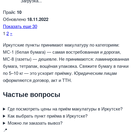
Загрузка...
Прайс
10
Обновлено
18.11.2022
Показать еще 30
Навигация
1
2
»
по
Иркутские пункты принимают макулатуру по категориям:
МС-1 (белая бумага) — самая востребованная и дорогая,
страницам
МС-8 (газеты) — дешевле. Не принимаются: ламинированная
бумага, тетрапак, вощёная упаковка. Свяжите бумагу в пачки
по 5–10 кг — это ускорит приёмку. Юридическим лицам
оформляются договор, акт и ТТН.
Частые вопросы
Где посмотреть цены на приём макулатуры в Иркутске?
Как выбрать пункт приёма в Иркутске?
Можно ли заказать вывоз?
📍