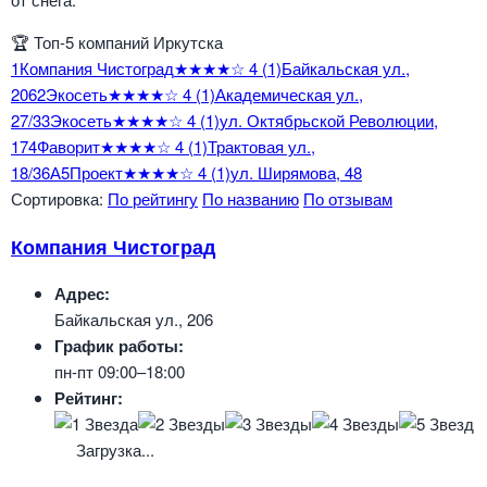
🏆
Топ-5 компаний Иркутска
1
Компания Чистоград
★★★★☆
4
(1)
Байкальская ул.,
206
2
Экосеть
★★★★☆
4
(1)
Академическая ул.,
27/3
3
Экосеть
★★★★☆
4
(1)
ул. Октябрьской Революции,
17
4
Фаворит
★★★★☆
4
(1)
Трактовая ул.,
18/36А
5
Проект
★★★★☆
4
(1)
ул. Ширямова, 48
Сортировка:
По рейтингу
По названию
По отзывам
Компания Чистоград
Адрес:
Байкальская ул., 206
График работы:
пн-пт 09:00–18:00
Рейтинг:
Загрузка...