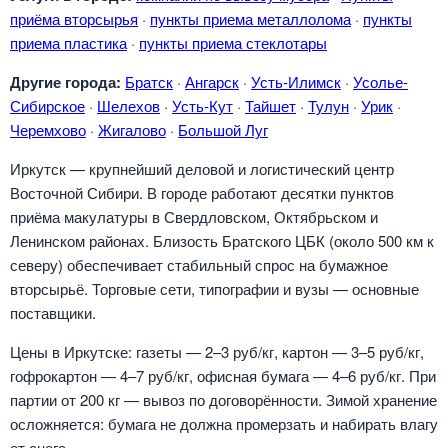
приёма вторсырья
·
пункты приема металлолома
·
пункты
приема пластика
·
пункты приема стеклотары
Другие города:
Братск
·
Ангарск
·
Усть-Илимск
·
Усолье-
Сибирское
·
Шелехов
·
Усть-Кут
·
Тайшет
·
Тулун
·
Урик
·
Черемхово
·
Жигалово
·
Большой Луг
Иркутск — крупнейший деловой и логистический центр
Восточной Сибири. В городе работают десятки пунктов
приёма макулатуры в Свердловском, Октябрьском и
Ленинском районах. Близость Братского ЦБК (около 500 км к
северу) обеспечивает стабильный спрос на бумажное
вторсырьё. Торговые сети, типографии и вузы — основные
поставщики.
Цены в Иркутске: газеты — 2–3 руб/кг, картон — 3–5 руб/кг,
гофрокартон — 4–7 руб/кг, офисная бумага — 4–6 руб/кг. При
партии от 200 кг — вывоз по договорённости. Зимой хранение
осложняется: бумага не должна промерзать и набирать влагу
от снега.