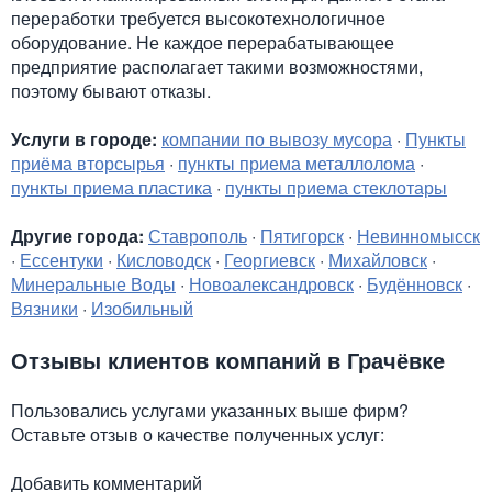
переработки требуется высокотехнологичное
оборудование. Не каждое перерабатывающее
предприятие располагает такими возможностями,
поэтому бывают отказы.
Услуги в городе:
компании по вывозу мусора
·
Пункты
приёма вторсырья
·
пункты приема металлолома
·
пункты приема пластика
·
пункты приема стеклотары
Другие города:
Ставрополь
·
Пятигорск
·
Невинномысск
·
Ессентуки
·
Кисловодск
·
Георгиевск
·
Михайловск
·
Минеральные Воды
·
Новоалександровск
·
Будённовск
·
Вязники
·
Изобильный
Отзывы клиентов компаний в Грачёвке
Пользовались услугами указанных выше фирм?
Оставьте отзыв о качестве полученных услуг:
Добавить комментарий