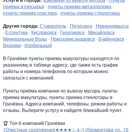
приёма вторсырья
·
пункты приема металлолома
·
пункты приема пластика
·
пункты приема стеклотары
Другие города:
Ставрополь
·
Пятигорск
·
Невинномысск
·
Ессентуки
·
Кисловодск
·
Георгиевск
·
Михайловск
·
Минеральные Воды
·
Новоалександровск
·
Будённовск
·
Вязники
·
Изобильный
В Грачёвке пункты приема макулатуры находятся по
указанному в таблице адресу, где также есть график
работы и номера телефонов по которым можно
связаться с компанией.
Пункты приёма компании по вывозу мусора, пункты
приема макулатуры, пункты приема стеклотары в
Грачёвка. Адреса компаний, телефоны, режим работы и
отзывы. Выберите услугу и найдите ближайший пункт.
🏆
Топ-5 компаний Грачёвки
1
Очистные сооружения
★★★★☆
4
(1)
Лермонтова ул., 15