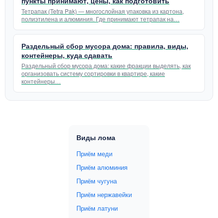
пункты принимают, цены, как подготовить
Тетрапак (Tetra Pak) — многослойная упаковка из картона,
полиэтилена и алюминия. Где принимают тетрапак на…
Раздельный сбор мусора дома: правила, виды,
контейнеры, куда сдавать
Раздельный сбор мусора дома: какие фракции выделять, как
организовать систему сортировки в квартире, какие
контейнеры…
Виды лома
Приём меди
Приём алюминия
Приём чугуна
Приём нержавейки
Приём латуни