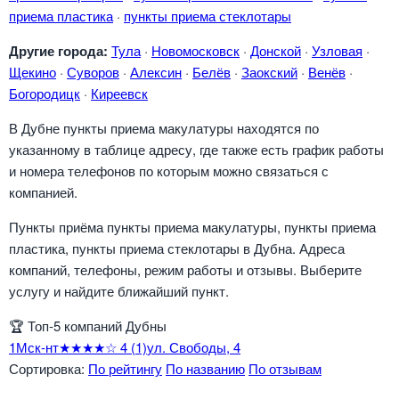
приема пластика
·
пункты приема стеклотары
Другие города:
Тула
·
Новомосковск
·
Донской
·
Узловая
·
Щекино
·
Суворов
·
Алексин
·
Белёв
·
Заокский
·
Венёв
·
Богородицк
·
Киреевск
В Дубне пункты приема макулатуры находятся по
указанному в таблице адресу, где также есть график работы
и номера телефонов по которым можно связаться с
компанией.
Пункты приёма пункты приема макулатуры, пункты приема
пластика, пункты приема стеклотары в Дубна. Адреса
компаний, телефоны, режим работы и отзывы. Выберите
услугу и найдите ближайший пункт.
🏆
Топ-5 компаний Дубны
1
Мск-нт
★★★★☆
4
(1)
ул. Свободы, 4
Сортировка:
По рейтингу
По названию
По отзывам