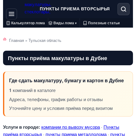
ПУНКТЫ ПРИЕМА ВТОРСЫРЬЯ
Калькулятор лома
Виды лома
Полезные статьи
▾
Главная
»
Тульская область
Пункты приёма макулатуры в Дубне
Где сдать макулатуру, бумагу и картон в Дубне
1
компаний в каталоге
Адреса, телефоны, график работы и отзывы
Уточняйте цену и условия приёма перед визитом
Услуги в городе:
компании по вывозу мусора
·
Пункты
приёма вторсырья
·
пункты приема металлолома
·
пункты