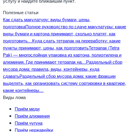
услугу и найдите ближайший пункт.
Полезные статьи
Как сдать макулатуру: виды бумаги, цены,
подготовка
Полное руководство по сдаче макулатуры: какие
виды бумаги и картона принимают, сколько платят, как
подготовить…
Куда сдать тетрапак на переработку: какие
пункты принимают, цены, как подготовить
Тетрапак (Tetra
Pak) — многослойная упаковка из картона, полиэтилена и
алюминия. Где принимают тетрапак на…
Раздельный сбор
мусора дома: правила, виды, контейнеры, куда
сдавать
Раздельный сбор мусора дома: какие фракции
выделять, как организовать систему сортировки в квартире,
какие контейнеры…
Виды лома
Приём меди
Приём алюминия
Приём чугуна
Приём нержавейки