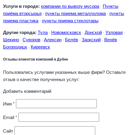
Услуги в городе:
компании по вывозу мусора
·
Пункты
приёма вторсырья
·
пункты приема металлолома
·
пункты
приема пластика
·
пункты приема стеклотары
Другие города:
Тула
·
Новомосковск
·
Донской
·
Узловая
·
Щекино
·
Суворов
·
Алексин
·
Белёв
·
Заокский
·
Венёв
·
Богородицк
·
Киреевск
Отзывы клиентов компаний в Дубне
Пользовались услугами указанных выше фирм? Оставьте
отзыв о качестве полученных услуг:
Добавить комментарий
Имя
*
Email
*
Сайт