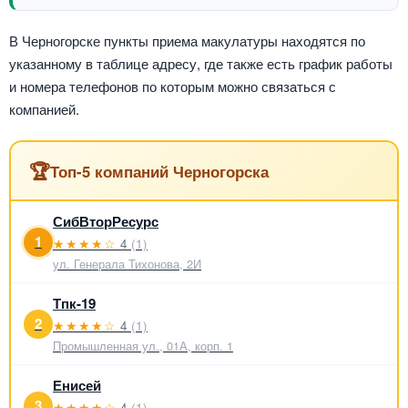
В Черногорске пункты приема макулатуры находятся по
указанному в таблице адресу, где также есть график работы
и номера телефонов по которым можно связаться с
компанией.
🏆
Топ-5 компаний Черногорска
СибВторРесурс
1
★★★★☆
4
(1)
ул. Генерала Тихонова, 2И
Тпк-19
2
★★★★☆
4
(1)
Промышленная ул., 01А, корп. 1
Енисей
3
★★★★☆
4
(1)