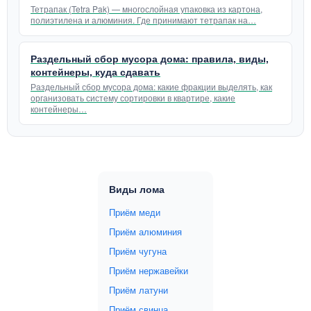
Тетрапак (Tetra Pak) — многослойная упаковка из картона,
полиэтилена и алюминия. Где принимают тетрапак на…
Раздельный сбор мусора дома: правила, виды,
контейнеры, куда сдавать
Раздельный сбор мусора дома: какие фракции выделять, как
организовать систему сортировки в квартире, какие
контейнеры…
Виды лома
Приём меди
Приём алюминия
Приём чугуна
Приём нержавейки
Приём латуни
Приём свинца