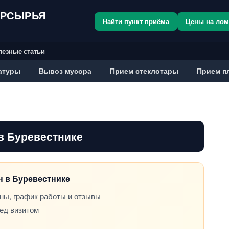
ОРСЫРЬЯ
Найти пункт приёма
Цены на ло
лезные статьи
атуры
Вывоз мусора
Прием стеклотары
Прием п
в Буревестнике
он в Буревестнике
ны, график работы и отзывы
ред визитом