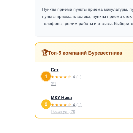
Пункты приёма пункты приема макулатуры, п
пункты приема пластика, пункты приема стекл
телефоны, режим работы и отзывы. Выберите 
🏆
Топ-5 компаний Буревестника
Сет
1
★★★★☆
4
(1)
2/1
МКУ Ника
2
★★★★☆
4
(1)
Новая ул., 70