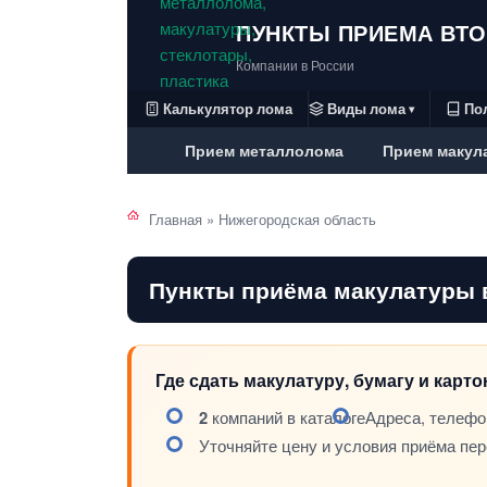
ПУНКТЫ ПРИЕМА ВТ
Компании в России
Калькулятор лома
Виды лома
По
▾
Прием металлолома
Прием макул
Главная
»
Нижегородская область
Пункты приёма макулатуры 
Где сдать макулатуру, бумагу и карт
2
компаний в каталоге
Адреса, телефо
Уточняйте цену и условия приёма пе