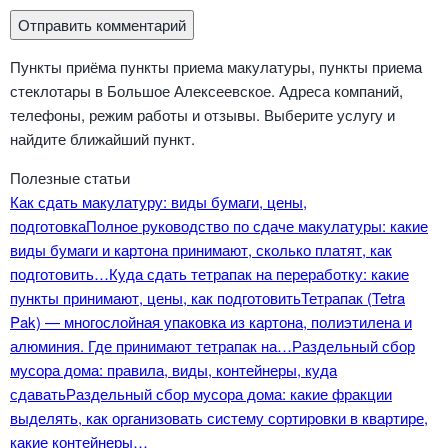
Пункты приёма пункты приема макулатуры, пункты приема
стеклотары в Большое Алексеевское. Адреса компаний,
телефоны, режим работы и отзывы. Выберите услугу и
найдите ближайший пункт.
Полезные статьи
Как сдать макулатуру: виды бумаги, цены,
подготовка
Полное руководство по сдаче макулатуры: какие
виды бумаги и картона принимают, сколько платят, как
подготовить…
Куда сдать тетрапак на переработку: какие
пункты принимают, цены, как подготовить
Тетрапак (Tetra
Pak) — многослойная упаковка из картона, полиэтилена и
алюминия. Где принимают тетрапак на…
Раздельный сбор
мусора дома: правила, виды, контейнеры, куда
сдавать
Раздельный сбор мусора дома: какие фракции
выделять, как организовать систему сортировки в квартире,
какие контейнеры…