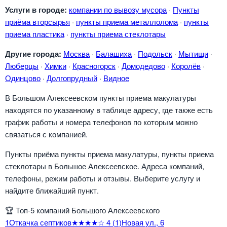
Услуги в городе:
компании по вывозу мусора
·
Пункты
приёма вторсырья
·
пункты приема металлолома
·
пункты
приема пластика
·
пункты приема стеклотары
Другие города:
Москва
·
Балашиха
·
Подольск
·
Мытищи
·
Люберцы
·
Химки
·
Красногорск
·
Домодедово
·
Королёв
·
Одинцово
·
Долгопрудный
·
Видное
В Большом Алексеевском пункты приема макулатуры
находятся по указанному в таблице адресу, где также есть
график работы и номера телефонов по которым можно
связаться с компанией.
Пункты приёма пункты приема макулатуры, пункты приема
стеклотары в Большое Алексеевское. Адреса компаний,
телефоны, режим работы и отзывы. Выберите услугу и
найдите ближайший пункт.
🏆
Топ-5 компаний Большого Алексеевского
1
Откачка септиков
★★★★☆
4
(1)
Новая ул., 6