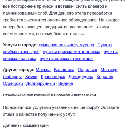
все посторонние примеси и вставки, снять клеевой и
ламинированный слой. Для данного этапа переработки
требуется высокотехнологичное оборудование. Не каждое
перерабатывающее предприятие располагает такими
возможностями, поэтому бывают отказы.
Услуги в городе:
компании по вывозу мусора
·
Пункты
приёма вторсырья
·
пункты приема металлолома
·
пункты
приема пластика
·
пункты приема стеклотары
Другие города:
Москва
·
Балашиха
·
Подольск
·
Мытищи
·
Люберцы
·
Химки
·
Красногорск
·
Домодедово
·
Королёв
·
Одинцово
·
Долгопрудный
·
Видное
Отзывы клиентов компаний в Большом Алексеевском
Пользовались услугами указанных выше фирм? Оставьте
отзыв о качестве полученных услуг:
Добавить комментарий