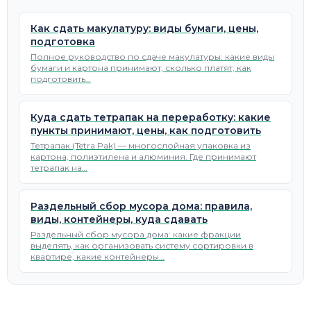
Как сдать макулатуру: виды бумаги, цены,
подготовка
Полное руководство по сдаче макулатуры: какие виды
бумаги и картона принимают, сколько платят, как
подготовить…
Куда сдать тетрапак на переработку: какие
пункты принимают, цены, как подготовить
Тетрапак (Tetra Pak) — многослойная упаковка из
картона, полиэтилена и алюминия. Где принимают
тетрапак на…
Раздельный сбор мусора дома: правила,
виды, контейнеры, куда сдавать
Раздельный сбор мусора дома: какие фракции
выделять, как организовать систему сортировки в
квартире, какие контейнеры…