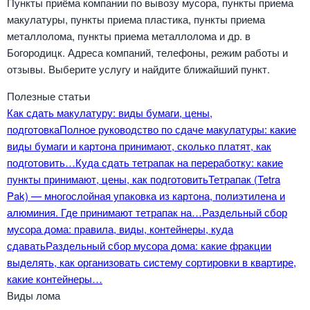
Пункты приёма компании по вывозу мусора, пункты приема
макулатуры, пункты приема пластика, пункты приема
металлолома, пункты приема металлолома и др. в
Богородицк. Адреса компаний, телефоны, режим работы и
отзывы. Выберите услугу и найдите ближайший пункт.
Полезные статьи
Как сдать макулатуру: виды бумаги, цены,
подготовка
Полное руководство по сдаче макулатуры: какие
виды бумаги и картона принимают, сколько платят, как
подготовить…
Куда сдать тетрапак на переработку: какие
пункты принимают, цены, как подготовить
Тетрапак (Tetra
Pak) — многослойная упаковка из картона, полиэтилена и
алюминия. Где принимают тетрапак на…
Раздельный сбор
мусора дома: правила, виды, контейнеры, куда
сдавать
Раздельный сбор мусора дома: какие фракции
выделять, как организовать систему сортировки в квартире,
какие контейнеры…
Виды лома