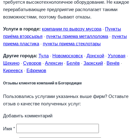
требуется высокотехнологичное оборудование. Не каждое
перерабатывающее предприятие располагает такими
возможностями, поэтому бывают отказы.
Услуги в городе:
компании по вывозу мусора
·
Пункты
приёма вторсырья
·
пункты приема металлолома
·
пункты
приема пластика
·
пункты приема стеклотары
Другие города:
Тула
·
Новомосковск
·
Донской
·
Узловая
·
Щекино
·
Суворов
·
Алексин
·
Белёв
·
Заокский
·
Венёв
·
Киреевск
·
Ефремов
Отзывы клиентов компаний в Богородицке
Пользовались услугами указанных выше фирм? Оставьте
отзыв о качестве полученных услуг:
Добавить комментарий
Имя
*