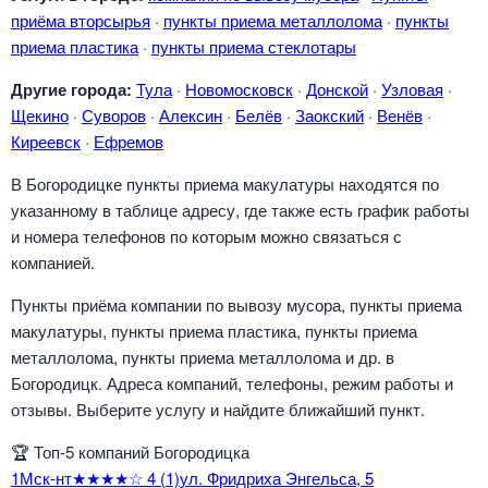
приёма вторсырья
·
пункты приема металлолома
·
пункты
приема пластика
·
пункты приема стеклотары
Другие города:
Тула
·
Новомосковск
·
Донской
·
Узловая
·
Щекино
·
Суворов
·
Алексин
·
Белёв
·
Заокский
·
Венёв
·
Киреевск
·
Ефремов
В Богородицке пункты приема макулатуры находятся по
указанному в таблице адресу, где также есть график работы
и номера телефонов по которым можно связаться с
компанией.
Пункты приёма компании по вывозу мусора, пункты приема
макулатуры, пункты приема пластика, пункты приема
металлолома, пункты приема металлолома и др. в
Богородицк. Адреса компаний, телефоны, режим работы и
отзывы. Выберите услугу и найдите ближайший пункт.
🏆
Топ-5 компаний Богородицка
1
Мск-нт
★★★★☆
4
(1)
ул. Фридриха Энгельса, 5