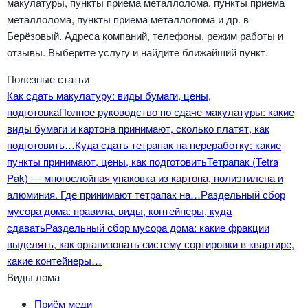
макулатуры, пункты приема металлолома, пункты приема
металлолома, пункты приема металлолома и др. в
Берёзовый. Адреса компаний, телефоны, режим работы и
отзывы. Выберите услугу и найдите ближайший пункт.
Полезные статьи
Как сдать макулатуру: виды бумаги, цены,
подготовка
Полное руководство по сдаче макулатуры: какие
виды бумаги и картона принимают, сколько платят, как
подготовить…
Куда сдать тетрапак на переработку: какие
пункты принимают, цены, как подготовить
Тетрапак (Tetra
Pak) — многослойная упаковка из картона, полиэтилена и
алюминия. Где принимают тетрапак на…
Раздельный сбор
мусора дома: правила, виды, контейнеры, куда
сдавать
Раздельный сбор мусора дома: какие фракции
выделять, как организовать систему сортировки в квартире,
какие контейнеры…
Виды лома
Приём меди