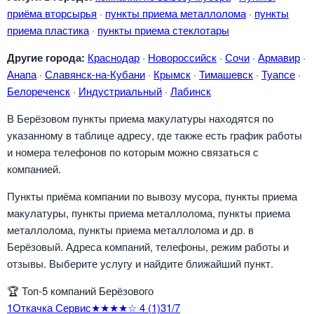
приёма вторсырья
·
пункты приема металлолома
·
пункты
приема пластика
·
пункты приема стеклотары
Другие города:
Краснодар
·
Новороссийск
·
Сочи
·
Армавир
·
Анапа
·
Славянск-на-Кубани
·
Крымск
·
Тимашевск
·
Туапсе
·
Белореченск
·
Индустриальный
·
Лабинск
В Берёзовом пункты приема макулатуры находятся по
указанному в таблице адресу, где также есть график работы
и номера телефонов по которым можно связаться с
компанией.
Пункты приёма компании по вывозу мусора, пункты приема
макулатуры, пункты приема металлолома, пункты приема
металлолома, пункты приема металлолома и др. в
Берёзовый. Адреса компаний, телефоны, режим работы и
отзывы. Выберите услугу и найдите ближайший пункт.
🏆
Топ-5 компаний Берёзового
1
Откачка Сервис
★★★★☆
4
(1)
31/7