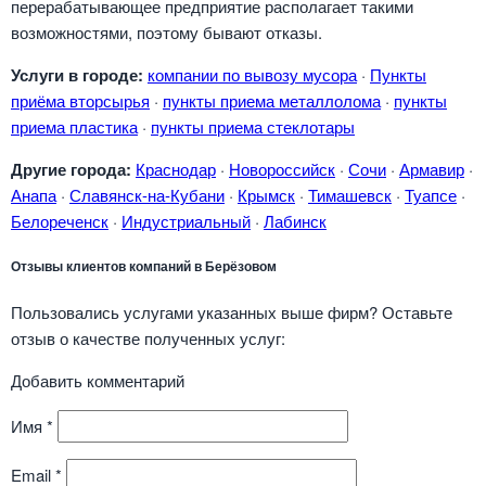
перерабатывающее предприятие располагает такими
возможностями, поэтому бывают отказы.
Услуги в городе:
компании по вывозу мусора
·
Пункты
приёма вторсырья
·
пункты приема металлолома
·
пункты
приема пластика
·
пункты приема стеклотары
Другие города:
Краснодар
·
Новороссийск
·
Сочи
·
Армавир
·
Анапа
·
Славянск-на-Кубани
·
Крымск
·
Тимашевск
·
Туапсе
·
Белореченск
·
Индустриальный
·
Лабинск
Отзывы клиентов компаний в Берёзовом
Пользовались услугами указанных выше фирм? Оставьте
отзыв о качестве полученных услуг:
Добавить комментарий
Имя
*
Email
*