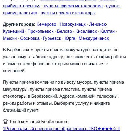
приёма вторсырья
·
пункты приема металлолома
·
пункты
приема пластика
·
пункты приема стеклотары
Другие города:
Кемерово
·
Новокузнецк
·
Ленинск-
Кузнецкий
·
Прокопьевск
·
Белово
·
Киселёвск
·
Калтан
·
Мыски
·
Сосновка
·
Гурьевск
·
Юрга
·
Междуреченск
В Берёзовском пункты приема макулатуры находятся по
указанному в таблице адресу, где также есть график работы
и номера телефонов по которым можно связаться с
компанией.
Пункты приёма компании по вывозу мусора, пункты приема
макулатуры, пункты приема пластика, пункты приема
стеклотары в Берёзовский. Адреса компаний, телефоны,
режим работы и отзывы. Выберите услугу и найдите
ближайший пункт.
🏆
Топ-5 компаний Берёзовского
1
Региональный оператор по обращению с ТКО
★★★★☆
4