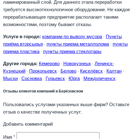
ламинированный слой. Для данного этапа переработки
требуется высокотехнологичное оборудование. Не каждое
перерабатывающее предприятие располагает такими
возможностями, поэтому бывают отказы.
Услуги в городе:
компании по вывозу мусора
·
Пункты
приёма вторсырья
·
пункты приема металлолома
·
пункты
приема пластика
·
пункты приема стеклотары
Другие города:
Кемерово
·
Новокузнецк
·
Ленинск-
Кузнецкий
·
Прокопьевск
·
Белово
·
Киселёвск
·
Калтан
·
Мыски
·
Сосновка
·
Гурьевск
·
Юрга
·
Междуреченск
Отзывы клиентов компаний в Берёзовском
Пользовались услугами указанных выше фирм? Оставьте
отзыв о качестве полученных услуг:
Добавить комментарий
Имя
*