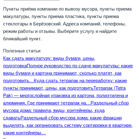
Пункты приёма компании по вывозу мусора, пункты приема
макулатуры, пункты приема пластика, пункты приема
стеклотары в Берёзовский. Адреса компаний, телефоны,
режим работы и отзывы. Выберите услугу и найдите
ближайший пункт.
Полезные статьи
Как сдать макулатуру: виды бумаги, цены,
подготовка
Полное руководство по сдаче макулатуры: какие
виды бумаги и картона принимают, сколько платят, как
подготовить…
Куда сдать тетрапак на переработку: какие
пункты принимают, цены, как подготовить
Тетрапак (Tetra
Pak) — многослойная упаковка из картона, полиэтилена и
алюминия. Где принимают тетрапак на…
Раздельный сбор
мусора дома: правила, виды, контейнеры, куда
сдавать
Раздельный сбор мусора дома: какие фракции
выделять, как организовать систему сортировки в квартире,
какие контейнеры…