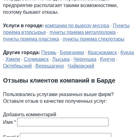
предприятие располагает такими возможностями,
поэтому бывают отказы.
Услуги в городе:
компании по вывозу мусора
·
Пункты
приёма вторсырья
·
пункты приема металлолома
·
пункты приема пластика
·
пункты приема стеклотары
Другие города:
Пермь
·
Березники
·
Краснокамск
·
Куеда
·
Хмели
·
Соликамск
·
Лысьва
·
Чернушка
·
Кунгур
·
Октябрьский
·
Верещагино
·
Чайковский
Отзывы клиентов компаний в Барде
Пользовались услугами указанных выше фирм?
Оставьте отзыв о качестве полученных услуг:
Добавить комментарий
Имя
*