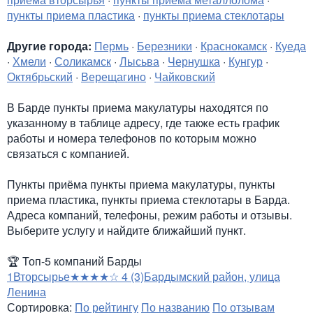
пункты приема пластика
·
пункты приема стеклотары
Другие города:
Пермь
·
Березники
·
Краснокамск
·
Куеда
·
Хмели
·
Соликамск
·
Лысьва
·
Чернушка
·
Кунгур
·
Октябрьский
·
Верещагино
·
Чайковский
В Барде пункты приема макулатуры находятся по
указанному в таблице адресу, где также есть график
работы и номера телефонов по которым можно
связаться с компанией.
Пункты приёма пункты приема макулатуры, пункты
приема пластика, пункты приема стеклотары в Барда.
Адреса компаний, телефоны, режим работы и отзывы.
Выберите услугу и найдите ближайший пункт.
🏆
Топ-5 компаний Барды
1
Вторсырье
★★★★☆
4
(3)
Бардымский район, улица
Ленина
Сортировка:
По рейтингу
По названию
По отзывам