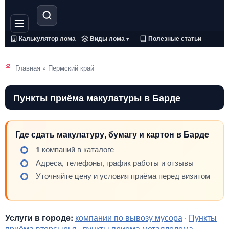
Калькулятор лома
Виды лома
Полезные статьи
▾
Главная
»
Пермский край
Пункты приёма макулатуры в Барде
Где сдать макулатуру, бумагу и картон в Барде
1
компаний в каталоге
Адреса, телефоны, график работы и отзывы
Уточняйте цену и условия приёма перед визитом
Услуги в городе:
компании по вывозу мусора
·
Пункты
приёма вторсырья
·
пункты приема металлолома
·