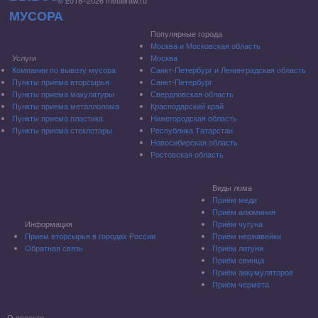
© 2018–2026 metallraw.ru
Популярные города
Москва и Московская область
Услуги
Москва
Компании по вывозу мусора
Санкт-Петербург и Ленинградская область
Пункты приёма вторсырья
Санкт-Петербург
Пункты приема макулатуры
Свердловская область
Пункты приема металлолома
Краснодарский край
Пункты приема пластика
Нижегородская область
Пункты приема стеклотары
Республика Татарстан
Новосибирская область
Ростовская область
Виды лома
Приём меди
Приём алюминия
Информация
Приём чугуна
Прием вторсырья в городах России
Приём нержавейки
Обратная связь
Приём латуни
Приём свинца
Приём аккумуляторов
Приём чермета
О проекте