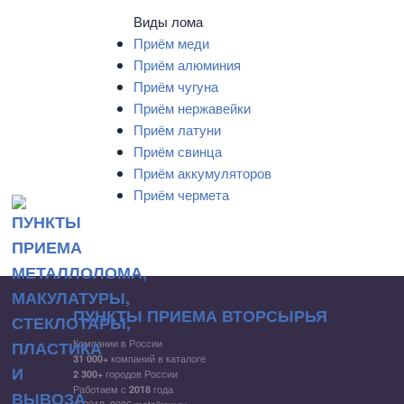
Виды лома
Приём меди
Приём алюминия
Приём чугуна
Приём нержавейки
Приём латуни
Приём свинца
Приём аккумуляторов
Приём чермета
ПУНКТЫ ПРИЕМА ВТОРСЫРЬЯ
Компании в России
компаний в каталоге
31 000+
городов России
2 300+
Работаем с
года
2018