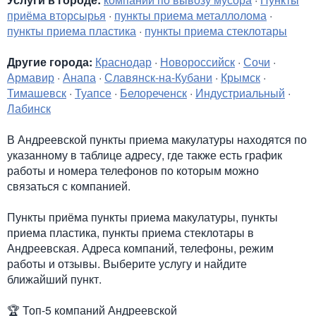
приёма вторсырья
·
пункты приема металлолома
·
пункты приема пластика
·
пункты приема стеклотары
Другие города:
Краснодар
·
Новороссийск
·
Сочи
·
Армавир
·
Анапа
·
Славянск-на-Кубани
·
Крымск
·
Тимашевск
·
Туапсе
·
Белореченск
·
Индустриальный
·
Лабинск
В Андреевской пункты приема макулатуры находятся по
указанному в таблице адресу, где также есть график
работы и номера телефонов по которым можно
связаться с компанией.
Пункты приёма пункты приема макулатуры, пункты
приема пластика, пункты приема стеклотары в
Андреевская. Адреса компаний, телефоны, режим
работы и отзывы. Выберите услугу и найдите
ближайший пункт.
🏆
Топ-5 компаний Андреевской