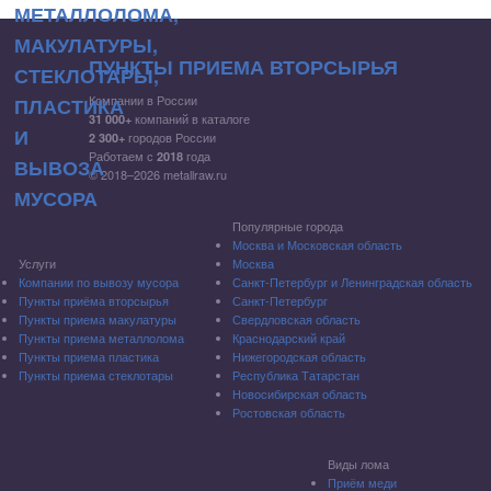
ПУНКТЫ ПРИЕМА ВТОРСЫРЬЯ
Компании в России
компаний в каталоге
31 000+
городов России
2 300+
Работаем с
года
2018
© 2018–2026 metallraw.ru
Популярные города
Москва и Московская область
Услуги
Москва
Компании по вывозу мусора
Санкт-Петербург и Ленинградская область
Пункты приёма вторсырья
Санкт-Петербург
Пункты приема макулатуры
Свердловская область
Пункты приема металлолома
Краснодарский край
Пункты приема пластика
Нижегородская область
Пункты приема стеклотары
Республика Татарстан
Новосибирская область
Ростовская область
Виды лома
Приём меди