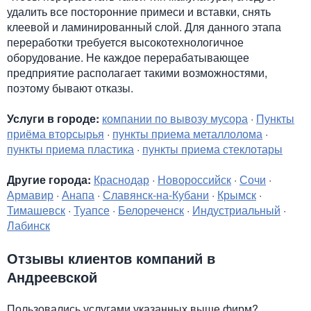
удалить все посторонние примеси и вставки, снять
клеевой и ламинированный слой. Для данного этапа
переработки требуется высокотехнологичное
оборудование. Не каждое перерабатывающее
предприятие располагает такими возможностями,
поэтому бывают отказы.
Услуги в городе:
компании по вывозу мусора
·
Пункты
приёма вторсырья
·
пункты приема металлолома
·
пункты приема пластика
·
пункты приема стеклотары
Другие города:
Краснодар
·
Новороссийск
·
Сочи
·
Армавир
·
Анапа
·
Славянск-на-Кубани
·
Крымск
·
Тимашевск
·
Туапсе
·
Белореченск
·
Индустриальный
·
Лабинск
Отзывы клиентов компаний в
Андреевской
Пользовались услугами указанных выше фирм?