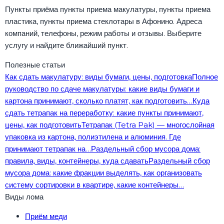
Пункты приёма пункты приема макулатуры, пункты приема
пластика, пункты приема стеклотары в Афонино. Адреса
компаний, телефоны, режим работы и отзывы. Выберите
услугу и найдите ближайший пункт.
Полезные статьи
Как сдать макулатуру: виды бумаги, цены, подготовка
Полное
руководство по сдаче макулатуры: какие виды бумаги и
картона принимают, сколько платят, как подготовить…
Куда
сдать тетрапак на переработку: какие пункты принимают,
цены, как подготовить
Тетрапак (Tetra Pak) — многослойная
упаковка из картона, полиэтилена и алюминия. Где
принимают тетрапак на…
Раздельный сбор мусора дома:
правила, виды, контейнеры, куда сдавать
Раздельный сбор
мусора дома: какие фракции выделять, как организовать
систему сортировки в квартире, какие контейнеры…
Виды лома
Приём меди