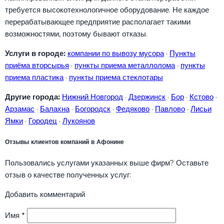
требуется высокотехнологичное оборудование. Не каждое
перерабатывающее предприятие располагает такими
возможностями, поэтому бывают отказы.
Услуги в городе:
компании по вывозу мусора
·
Пункты
приёма вторсырья
·
пункты приема металлолома
·
пункты
приема пластика
·
пункты приема стеклотары
Другие города:
Нижний Новгород
·
Дзержинск
·
Бор
·
Кстово
·
Арзамас
·
Балахна
·
Богородск
·
Федяково
·
Павлово
·
Лисьи
Ямки
·
Городец
·
Лукоянов
Отзывы клиентов компаний в Афонине
Пользовались услугами указанных выше фирм? Оставьте
отзыв о качестве полученных услуг:
Добавить комментарий
Имя
*