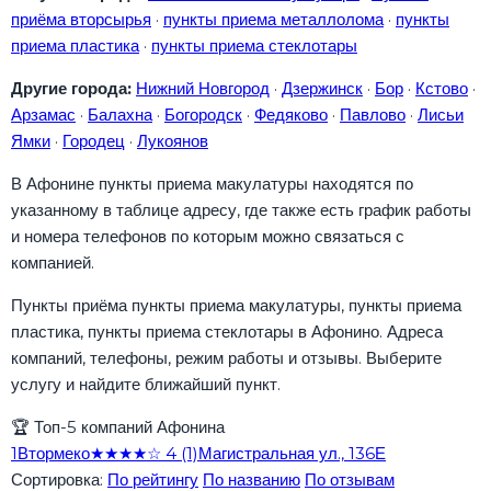
приёма вторсырья
·
пункты приема металлолома
·
пункты
приема пластика
·
пункты приема стеклотары
Другие города:
Нижний Новгород
·
Дзержинск
·
Бор
·
Кстово
·
Арзамас
·
Балахна
·
Богородск
·
Федяково
·
Павлово
·
Лисьи
Ямки
·
Городец
·
Лукоянов
В Афонине пункты приема макулатуры находятся по
указанному в таблице адресу, где также есть график работы
и номера телефонов по которым можно связаться с
компанией.
Пункты приёма пункты приема макулатуры, пункты приема
пластика, пункты приема стеклотары в Афонино. Адреса
компаний, телефоны, режим работы и отзывы. Выберите
услугу и найдите ближайший пункт.
🏆
Топ-5 компаний Афонина
1
Втормеко
★★★★☆
4
(1)
Магистральная ул., 136Е
Сортировка:
По рейтингу
По названию
По отзывам