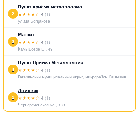
Пункт приёма металлолома
2
★★★★☆
4
(1)
улица Богданова
Магнит
3
★★★★☆
4
(1)
Камышовое ш., 49
Пункт Приема Металлолома
4
★★★★☆
4
(1)
Гагаринский муниципальный округ, микрорайон Камышовая Бухта
Ломовик
5
★★★★☆
4
(1)
Чернореченская ул., 133