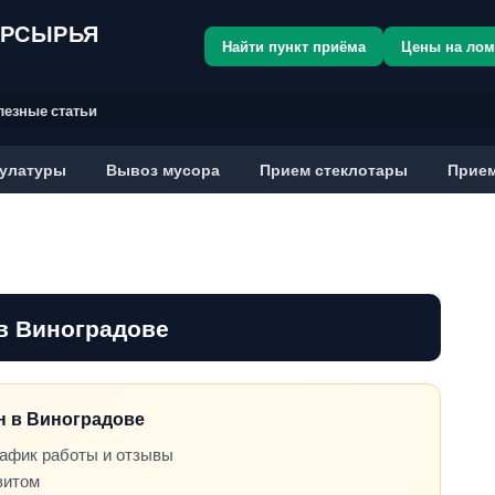
ОРСЫРЬЯ
Найти пункт приёма
Цены на ло
лезные статьи
улатуры
Вывоз мусора
Прием стеклотары
Прием
в Виноградове
он в Виноградове
рафик работы и отзывы
зитом