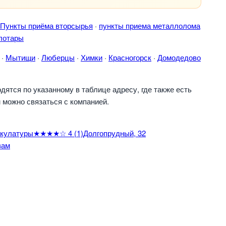
Пункты приёма вторсырья
·
пункты приема металлолома
лотары
·
Мытищи
·
Люберцы
·
Химки
·
Красногорск
·
Домодедово
ятся по указанному в таблице адресу, где также есть
 можно связаться с компанией.
кулатуры
★★★★☆
4
(1)
Долгопрудный, 32
вам