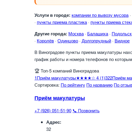
Услуги в городе:
компании по вывозу мусора
·
·
пункты приема пластика
·
пункты приема стек
Другие города:
Москва
·
Балашиха
·
Подольск
·
Королёв
·
Одинцово
·
Долгопрудный
·
Видное
В Виноградове пункты приема макулатуры наход
график работы и номера телефонов по которым
🏆
Топ-5 компаний Виноградова
1
Приём макулатуры
★★★★☆
4
(1)
32
2
Приём ма
Сортировка:
По рейтингу
По названию
По отзы
Приём макулатуры
+7 (926) 051-51-90
📞 Позвонить
Адрес:
32