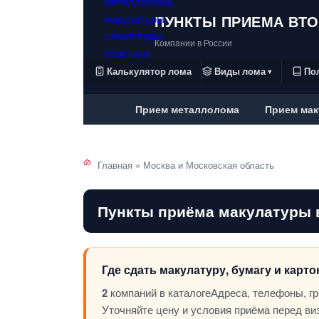
ПУНКТЫ ПРИЕМА ВТ
Компании в России
Калькулятор лома
Виды лома
По
▾
Прием металлолома
Прием мак
Главная
»
Москва и Московская область
Пункты приёма макулатуры 
Где сдать макулатуру, бумагу и карт
2
компаний в каталоге
Адреса, телефоны, г
Уточняйте цену и условия приёма перед ви