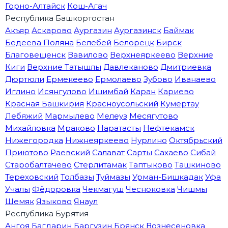
Горно-Алтайск
Кош-Агач
Республика Башкортостан
Акъяр
Аскарово
Аургазин
Аургазинск
Баймак
Бедеева Поляна
Белебей
Белорецк
Бирск
Благовещенск
Вавилово
Верхнеяркеево
Верхние
Киги
Верхние Татышлы
Давлеканово
Дмитриевка
Дюртюли
Ермекеево
Ермолаево
Зубово
Иванаево
Иглино
Исянгулово
Ишимбай
Каран
Кариево
Красная Башкирия
Красноусольский
Кумертау
Лебяжий
Мармылево
Мелеуз
Месягутово
Михайловка
Мраково
Наратасты
Нефтекамск
Нижегородка
Нижнеяркеево
Нурлино
Октябрьский
Приютово
Раевский
Салават
Сарты
Сахаево
Сибай
Старобалтачево
Стерлитамак
Таптыково
Ташкиново
Тереховский
Толбазы
Туймазы
Урман-Бишкадак
Уфа
Учалы
Фёдоровка
Чекмагуш
Чесноковка
Чишмы
Шемяк
Языково
Янаул
Республика Бурятия
Ангоя
Багдарин
Баргузин
Брянск
Вознесеновка