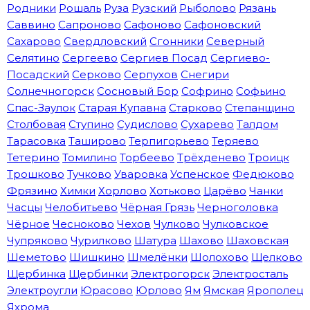
Родники
Рошаль
Руза
Рузский
Рыболово
Рязань
Саввино
Сапроново
Сафоново
Сафоновский
Сахарово
Свердловский
Сгонники
Северный
Селятино
Сергеево
Сергиев Посад
Сергиево-
Посадский
Серково
Серпухов
Снегири
Солнечногорск
Сосновый Бор
Софрино
Софьино
Спас-Заулок
Старая Купавна
Старково
Степанщино
Столбовая
Ступино
Судислово
Сухарево
Талдом
Тарасовка
Таширово
Терпигорьево
Теряево
Тетерино
Томилино
Торбеево
Трёхденево
Троицк
Трошково
Тучково
Уваровка
Успенское
Федюково
Фрязино
Химки
Хорлово
Хотьково
Царёво
Чанки
Часцы
Челобитьево
Чёрная Грязь
Черноголовка
Чёрное
Чесноково
Чехов
Чулково
Чулковское
Чупряково
Чурилково
Шатура
Шахово
Шаховская
Шеметово
Шишкино
Шмелёнки
Шолохово
Щелково
Щербинка
Щербинки
Электрогорск
Электросталь
Электроугли
Юрасово
Юрлово
Ям
Ямская
Ярополец
Яхрома