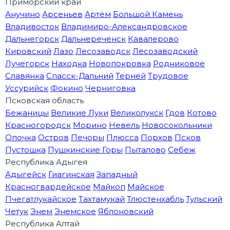
Приморский край
Анучино
Арсеньев
Артём
Большой Камень
Владивосток
Владимиро-Александровское
Дальнегорск
Дальнереченск
Кавалерово
Кировский
Лазо
Лесозаводск
Лесозаводский
Лучегорск
Находка
Новопокровка
Родниковое
Славянка
Спасск-Дальний
Терней
Трудовое
Уссурийск
Фокино
Черниговка
Псковская область
Бежаницы
Великие Луки
Великолукск
Гдов
Котово
Красногородск
Морино
Невель
Новосокольники
Опочка
Остров
Печоры
Плюсса
Порхов
Псков
Пустошка
Пушкинские Горы
Пыталово
Себеж
Республика Адыгея
Адыгейск
Гиагинская
Западный
Красногвардейское
Майкоп
Майское
Пчегатлукайское
Тахтамукай
Тлюстенхабль
Тульский
Четук
Энем
Энемское
Яблоновский
Республика Алтай