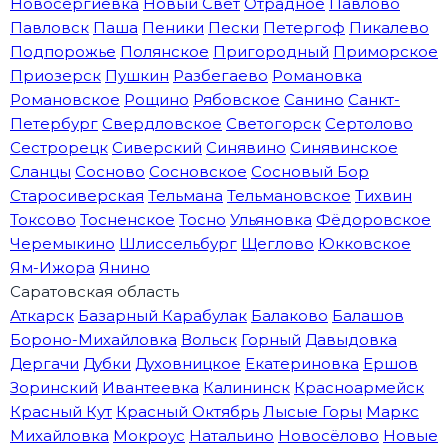
Новосергиевка
Новый Свет
Отрадное
Павлово
Павловск
Паша
Пеники
Пески
Петергоф
Пикалево
Подпорожье
Полянское
Пригородный
Приморское
Приозерск
Пушкин
Разбегаево
Романовка
Романовское
Рощино
Рябовское
Санино
Санкт-
Петербург
Свердловское
Светогорск
Сертолово
Сестрорецк
Сиверский
Синявино
Синявинское
Сланцы
Сосново
Сосновское
Сосновый Бор
Старосиверская
Тельмана
Тельмановское
Тихвин
Токсово
Тосненское
Тосно
Ульяновка
Фёдоровское
Черемыкино
Шлиссельбург
Щеглово
Юкковское
Ям-Ижора
Янино
Саратовская область
Аткарск
Базарный Карабулак
Балаково
Балашов
Бороно-Михайловка
Вольск
Горный
Давыдовка
Дергачи
Дубки
Духовницкое
Екатериновка
Ершов
Зоринский
Ивантеевка
Калининск
Красноармейск
Красный Кут
Красный Октябрь
Лысые Горы
Маркс
Михайловка
Мокроус
Натальино
Новосёлово
Новые