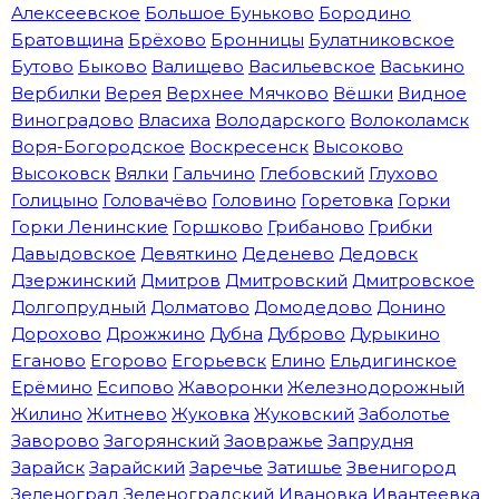
Алексеевское
Большое Буньково
Бородино
Братовщина
Брёхово
Бронницы
Булатниковское
Бутово
Быково
Валищево
Васильевское
Васькино
Вербилки
Верея
Верхнее Мячково
Вёшки
Видное
Виноградово
Власиха
Володарского
Волоколамск
Воря-Богородское
Воскресенск
Высоково
Высоковск
Вялки
Гальчино
Глебовский
Глухово
Голицыно
Головачёво
Головино
Горетовка
Горки
Горки Ленинские
Горшково
Грибаново
Грибки
Давыдовское
Девяткино
Деденево
Дедовск
Дзержинский
Дмитров
Дмитровский
Дмитровское
Долгопрудный
Долматово
Домодедово
Донино
Дорохово
Дрожжино
Дубна
Дуброво
Дурыкино
Еганово
Егорово
Егорьевск
Елино
Ельдигинское
Ерёмино
Есипово
Жаворонки
Железнодорожный
Жилино
Житнево
Жуковка
Жуковский
Заболотье
Заворово
Загорянский
Заовражье
Запрудня
Зарайск
Зарайский
Заречье
Затишье
Звенигород
Зеленоград
Зеленоградский
Ивановка
Ивантеевка