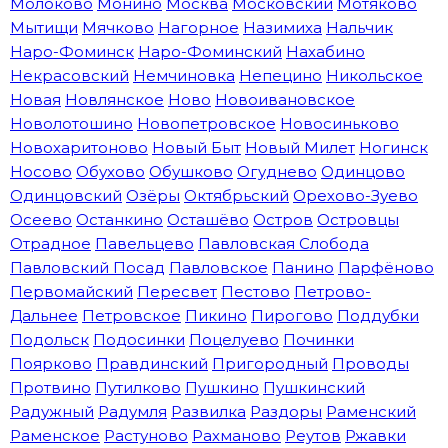
Молоково
Монино
Москва
Московский
Мотяково
Мытищи
Мячково
Нагорное
Назимиха
Нальчик
Наро-Фоминск
Наро-Фоминский
Нахабино
Некрасовский
Немчиновка
Непецино
Никольское
Новая
Новлянское
Ново
Новоивановское
Новолотошино
Новопетровское
Новосиньково
Новохаритоново
Новый Быт
Новый Милет
Ногинск
Носово
Обухово
Обушково
Огуднево
Одинцово
Одинцовский
Озёры
Октябрьский
Орехово-Зуево
Осеево
Останкино
Осташёво
Остров
Островцы
Отрадное
Павельцево
Павловская Слобода
Павловский Посад
Павловское
Панино
Парфёново
Первомайский
Пересвет
Пестово
Петрово-
Дальнее
Петровское
Пикино
Пирогово
Поддубки
Подольск
Подосинки
Поцелуево
Починки
Поярково
Правдинский
Пригородный
Проводы
Протвино
Путилково
Пушкино
Пушкинский
Радужный
Радумля
Развилка
Раздоры
Раменский
Раменское
Растуново
Рахманово
Реутов
Ржавки