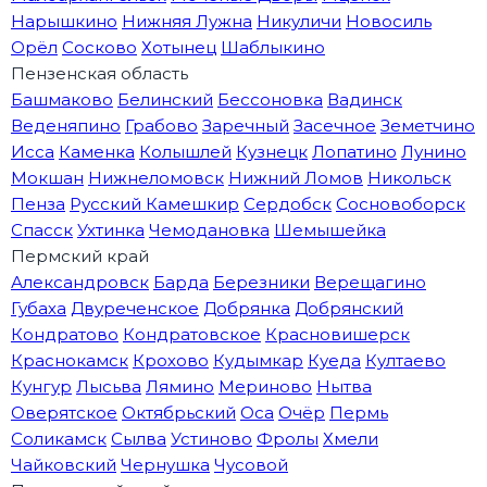
Нарышкино
Нижняя Лужна
Никуличи
Новосиль
Орёл
Сосково
Хотынец
Шаблыкино
Пензенская область
Башмаково
Белинский
Бессоновка
Вадинск
Веденяпино
Грабово
Заречный
Засечное
Земетчино
Исса
Каменка
Колышлей
Кузнецк
Лопатино
Лунино
Мокшан
Нижнеломовск
Нижний Ломов
Никольск
Пенза
Русский Камешкир
Сердобск
Сосновоборск
Спасск
Ухтинка
Чемодановка
Шемышейка
Пермский край
Александровск
Барда
Березники
Верещагино
Губаха
Двуреченское
Добрянка
Добрянский
Кондратово
Кондратовское
Красновишерск
Краснокамск
Крохово
Кудымкар
Куеда
Култаево
Кунгур
Лысьва
Лямино
Мериново
Нытва
Оверятское
Октябрьский
Оса
Очёр
Пермь
Соликамск
Сылва
Устиново
Фролы
Хмели
Чайковский
Чернушка
Чусовой