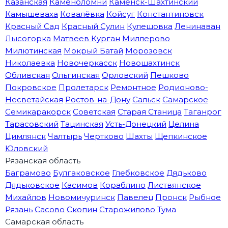
Казанская
Каменоломни
Каменск-Шахтинский
Камышеваха
Ковалёвка
Койсуг
Константиновск
Красный Сад
Красный Сулин
Кулешовка
Ленинаван
Лысогорка
Матвеев Курган
Миллерово
Милютинская
Мокрый Батай
Морозовск
Николаевка
Новочеркасск
Новошахтинск
Обливская
Ольгинская
Орловский
Пешково
Покровское
Пролетарск
Ремонтное
Родионово-
Несветайская
Ростов-на-Дону
Сальск
Самарское
Семикаракорск
Советская
Старая Станица
Таганрог
Тарасовский
Тацинская
Усть-Донецкий
Целина
Цимлянск
Чалтырь
Чертково
Шахты
Щепкинское
Юловский
Рязанская область
Баграмово
Булгаковское
Глебковское
Дядьково
Дядьковское
Касимов
Кораблино
Листвянское
Михайлов
Новомичуринск
Павелец
Пронск
Рыбное
Рязань
Сасово
Скопин
Старожилово
Тума
Самарская область