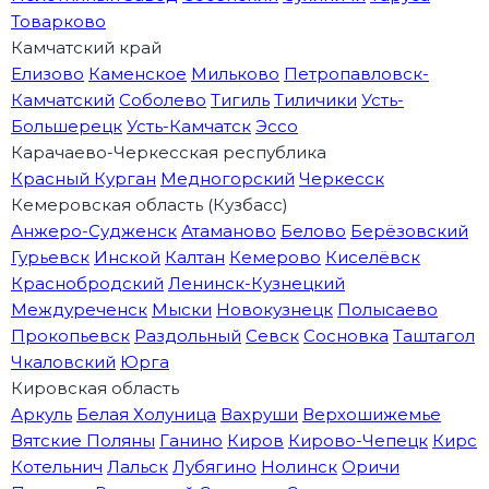
Товарково
Камчатский край
Елизово
Каменское
Мильково
Петропавловск-
Камчатский
Соболево
Тигиль
Тиличики
Усть-
Большерецк
Усть-Камчатск
Эссо
Карачаево-Черкесская республика
Красный Курган
Медногорский
Черкесск
Кемеровская область (Кузбасс)
Анжеро-Судженск
Атаманово
Белово
Берёзовский
Гурьевск
Инской
Калтан
Кемерово
Киселёвск
Краснобродский
Ленинск-Кузнецкий
Междуреченск
Мыски
Новокузнецк
Полысаево
Прокопьевск
Раздольный
Севск
Сосновка
Таштагол
Чкаловский
Юрга
Кировская область
Аркуль
Белая Холуница
Вахруши
Верхошижемье
Вятские Поляны
Ганино
Киров
Кирово-Чепецк
Кирс
Котельнич
Лальск
Лубягино
Нолинск
Оричи