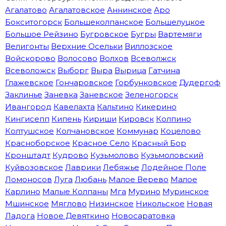
Агалатово
Агалатовское
Аннинское
Аро
Бокситогорск
Большеколпанское
Большелуцкое
Большое Рейзино
Бугровское
Бугры
Вартемяги
Велигонты
Верхние Осельки
Виллозское
Войскорово
Волосово
Волхов
Всеволжск
Всеволожск
Выборг
Выра
Вырица
Гатчина
Глажевское
Гончаровское
Горбунковское
Дудергоф
Заклинье
Заневка
Заневское
Зеленогорск
Ивангород
Кавелахта
Кальтино
Кикерино
Кингисепп
Кипень
Кириши
Кировск
Колпино
Колтушское
Колчановское
Коммунар
Коцелово
Красноборское
Красное Село
Красный Бор
Кронштадт
Кудрово
Кузьмолово
Кузьмоловский
Куйвозовское
Лаврики
Лебяжье
Лодейное Поле
Ломоносов
Луга
Любань
Малое Верево
Малое
Карлино
Малые Колпаны
Мга
Мурино
Муринское
Мшинское
Мяглово
Низинское
Никольское
Новая
Ладога
Новое Девяткино
Новосаратовка