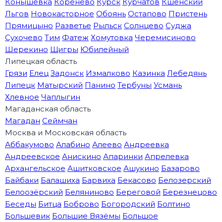
Конышёвка
Коренево
Курск
Курчатов
Кшенский
Льгов
Новокасторное
Обоянь
Остапово
Пристень
Прямицыно
Разветье
Рыльск
Солнцево
Суджа
Сухочево
Тим
Фатеж
Хомутовка
Черемисиново
Шерекино
Щигры
Юбилейный
Липецкая область
Грязи
Елец
Задонск
Измалково
Казинка
Лебедянь
Липецк
Матырский
Панино
Тербуны
Усмань
Хлевное
Чаплыгин
Магаданская область
Магадан
Сеймчан
Москва и Московская область
Аббакумово
Алабино
Алеево
Андреевка
Андреевское
Анискино
Апаринки
Апрелевка
Архангельское
Ашитковское
Ашукино
Базарово
Байбаки
Балашиха
Барвиха
Бекасово
Белозерский
Белоозёрский
Беляниново
Береговой
Березнецово
Беседы
Битца
Боброво
Богородский
Болтино
Большевик
Большие Вязёмы
Большое