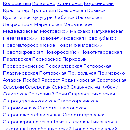
Колосистый
Коноково
Кореновск
Коржевский
Краснодар
Кропоткин
Крыловская
Крымск
Курганинск
Кучугуры
Лабинск
Ладожская
Лекраспром
Марьянская
Марьянское
Медвёдовская
Мостовской
Мысхако
Натухаевская
Незамаевский
Нововеличковская
Новокубанск
Новомалороссийское
Новомихайловский
Новопокровская
Новороссийск
Новотитаровская
Павловская
Парковское
Парковый
Первореченское
Переясловская
Петровская
Пластуновская
Полтавская
Привольная
Приморско-
Ахтарск
Псебай
Рассвет
Родниковская
Саратовская
Северин
Северская
Сенной
Славянск-на-Кубани
Советская
Совхозный
Сочи
Старовеличковская
Стародеревянковская
Старокорсунская
Староминская
Старомышастовская
Старонижестеблиевская
Старотитаровская
Старощербиновская
Тамань
Темрюк
Тимашевск
Тихорецк
Трудобеликовский
Туапсе
Украинский