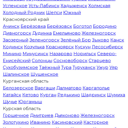
Успенское
Усть-Лабинск
Хадыженск
Холмская
Холодный Родник
Шепси
Южный
Красноярский край
Ачинск
Берёзовка
Берёзовск
Боготол
Бородино
Дивногорск
Дудинка
Емельяново
Железногорск
Заозерный
Зеленогорск
Зелёный Бор
Зыково
Канск
Кодинск
Козулька
Красноярск
Кускун
Лесосибирск
Минино
Минусинск
Назарово
Норильск
Северо-
Енисейский
Солонцы
Сосновоборск
Старцево
Сухобузимское
Таёжный
Тура
Туруханск
Ужур
Уяр
Шалинское
Шушенское
Курганская область
Белозерское
Варгаши
Далматово
Каргаполье
Катайск
Кетово
Курган
Редькино
Шадринск
Шумиха
Щучье
Юргамыш
Курская область
Горшечное
Дмитриев
Дьяконово
Железногорск
Золотухино
Иванино
Касиновский
Касторное