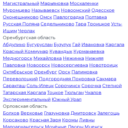
Магистральный
Марьяновка
Москаленки
Муромцево
Называевск
Новоомский
Одесское
Оконешниково
Омск
Павлоградка
Полтавка
Русская Поляна
Седельниково
Тара
Троицкое
Усть-
Ишим
Черлак
Оренбургская область
Абдулино
Бугуруслан
Бузулук
Гай
Ивановка
Каргала
Красный Коммунар
Кувандык
Курманаевка
Медногорск
Михайловка
Нежинка
Нижняя
Павловка
Новоорск
Новосергиевка
Новотроицк
Октябрьское
Оренбург
Орск
Палимовка
Переволоцкий
Подгородняя Покровка
Сакмара
Саракташ
Соль-Илецк
Сорочинск
Сорочка
Степной
Татарская Каргала
Тоцкое
Тюльган
Чкалов
Экспериментальный
Южный Урал
Орловская область
Болхов
Верховье
Глазуновка
Дмитровск
Залегощь
Корсаково
Красная Заря
Кромы
Ливны
Малоархангельск
Мочёные Дворы
Мценск