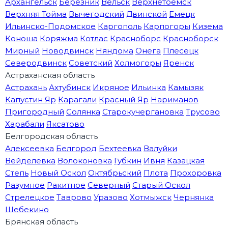
Архангельск
Березник
Вельск
Верхнетоемск
Верхняя Тойма
Вычегодский
Двинской
Емецк
Ильинско-Подомское
Каргополь
Карпогоры
Кизема
Коноша
Коряжма
Котлас
Красноборс
Красноборск
Мирный
Новодвинск
Няндома
Онега
Плесецк
Северодвинск
Советский
Холмогоры
Яренск
Астраханская область
Астрахань
Ахтубинск
Икряное
Ильинка
Камызяк
Капустин Яр
Карагали
Красный Яр
Нариманов
Пригородный
Солянка
Старокучергановка
Трусово
Харабали
Яксатово
Белгородская область
Алексеевка
Белгород
Бехтеевка
Валуйки
Вейделевка
Волоконовка
Губкин
Ивня
Казацкая
Степь
Новый Оскол
Октябрьский
Плота
Прохоровка
Разумное
Ракитное
Северный
Старый Оскол
Стрелецкое
Таврово
Уразово
Хотмыжск
Чернянка
Шебекино
Брянская область