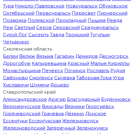
Тура
Николо-Павловское
Новоуральск
Обуховское
Октябрьский
Первоуральск
Пересвет
Пионерский
Позариха
Полевской
Прохладный
Пышма
Ревда
Реж
Светлый
Серов
Серовский
Среднеуральск
Сухой Лог
Сысерть
Тавда
Троицкий
Тугулым
Четкарино
Смоленская область
Белеи
Велиж
Вязьма
Гагарин
Демидов
Десногорск
Дорогобуж
Капыревщина
Красный
Малые Кириллы
Монастырщина
Печерск
Починок
Рославль
Рудня
Сафоново
Смоленск
Сычевка
Таборная Гора
Угра
Хиславичи
Шумячи
Ярцево
Ставропольский край
Александровское
Арзгир
Благодарный
Будённовск
Верхнерусское
Винсады
Вязники
Георгиевск
Горячеводский
Грачёвка
Дёмино
Донское
Ессентуки
Ессентукская
Железноводск
Железноводский
Затеречный
Зеленокумск