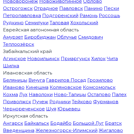
Нововоронеж
Новоживотинное
Орлово
Острогожск
Отрадное
Павловск
Панино
Пески
Петропавловка
Подгоренский
Рамонь
Россошь
Рудкино
Семилуки
Таловая
Хохольский
Еврейская автономная область
Амурзет
Биробиджан
Облучье
Смидович
Теплоозёрск
Забайкальский край
Агинское
Новоильинск
Приаргунск
Хилок
Чита
Шилка
Ивановская область
Беляницы
Вичуга
Гаврилов Посад
Грозилово
Иваново
Кинешма
Коляновское
Комсомольск
Кохма
Лух
Наволоки
Ново-Талицы
Остапово
Палех
Приволжск
Пучеж
Родники
Тейково
Фурманов
Чернореченское
Шуя
Юрьевец
Иркутская область
Ангарск
Байкальск
Бодайбо
Большой Луг
Братск
Введенщина
Железногорск-Илимский
Жигалово