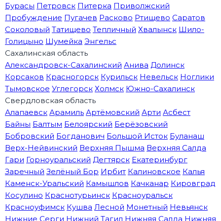
Бурасы
Петровск
Питерка
Приволжский
Пробуждение
Пугачев
Расково
Ртищево
Саратов
Соколовый
Татищево
Тепличный
Хвалынск
Шило-
Голицыно
Шумейка
Энгельс
Сахалинская область
Александровск-Сахалинский
Анива
Долинск
Корсаков
Красногорск
Курильск
Невельск
Ноглики
Тымовское
Углегорск
Холмск
Южно-Сахалинск
Свердловская область
Алапаевск
Арамиль
Артёмовский
Арти
Асбест
Байны
Балтым
Белоярский
Берёзовский
Бобровский
Богданович
Большой Исток
Буланаш
Верх-Нейвинский
Верхняя Пышма
Верхняя Салда
Гари
Горноуральский
Дегтярск
Екатеринбург
Заречный
Зелёный Бор
Ирбит
Калиновское
Калья
Каменск-Уральский
Камышлов
Качканар
Кировград
Косулино
Краснотурьинск
Красноуральск
Красноуфимск
Кушва
Лесной
Монетный
Невьянск
Нижние Серги
Нижний Тагил
Нижняя Салда
Нижняя