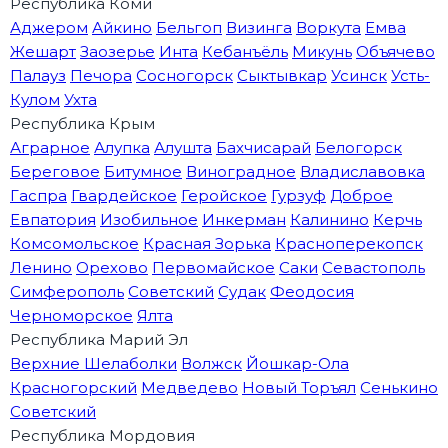
Республика Коми
Аджером
Айкино
Бельгоп
Визинга
Воркута
Емва
Жешарт
Заозерье
Инта
Кебанъёль
Микунь
Объячево
Палауз
Печора
Сосногорск
Сыктывкар
Усинск
Усть-
Кулом
Ухта
Республика Крым
Аграрное
Алупка
Алушта
Бахчисарай
Белогорск
Береговое
Битумное
Виноградное
Владиславовка
Гаспра
Гвардейское
Геройское
Гурзуф
Доброе
Евпатория
Изобильное
Инкерман
Калинино
Керчь
Комсомольское
Красная Зорька
Красноперекопск
Ленино
Орехово
Первомайское
Саки
Севастополь
Симферополь
Советский
Судак
Феодосия
Черноморское
Ялта
Республика Марий Эл
Верхние Шелаболки
Волжск
Йошкар-Ола
Красногорский
Медведево
Новый Торъял
Сенькино
Советский
Республика Мордовия