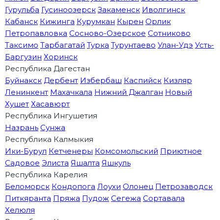
Гурульба
Гусиноозерск
Закаменск
Иволгинск
Кабанск
Кижинга
Курумкан
Кырен
Орлик
Петропавловка
Сосново-Озерское
Сотниково
Таксимо
Тарбагатай
Турка
Турунтаево
Улан-Удэ
Усть-
Баргузин
Хоринск
Республика Дагестан
Буйнакск
Дербент
Избербаш
Каспийск
Кизляр
Ленинкент
Махачкала
Нижний Джалган
Новый
Хушет
Хасавюрт
Республика Ингушетия
Назрань
Сунжа
Республика Калмыкия
Ики-Бурул
Кетченеры
Комсомольский
Приютное
Садовое
Элиста
Яшалта
Яшкуль
Республика Карелия
Беломорск
Кондопога
Лоухи
Олонец
Петрозаводск
Питкяранта
Пряжа
Пудож
Сегежа
Сортавала
Хелюля