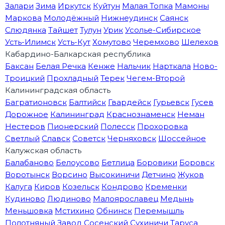
Залари
Зима
Иркутск
Куйтун
Малая Топка
Мамоны
Маркова
Молодёжный
Нижнеудинск
Саянск
Слюдянка
Тайшет
Тулун
Урик
Усолье-Сибирское
Усть-Илимск
Усть-Кут
Хомутово
Черемхово
Шелехов
Кабардино-Балкарская республика
Баксан
Белая Речка
Кенже
Нальчик
Нарткала
Ново-
Троицкий
Прохладный
Терек
Чегем-Второй
Калининградская область
Багратионовск
Балтийск
Гвардейск
Гурьевск
Гусев
Дорожное
Калининград
Краснознаменск
Неман
Нестеров
Пионерский
Полесск
Прохоровка
Светлый
Славск
Советск
Черняховск
Шоссейное
Калужская область
Балабаново
Белоусово
Бетлица
Боровики
Боровск
Воротынск
Ворсино
Высокиничи
Детчино
Жуков
Калуга
Киров
Козельск
Кондрово
Кременки
Кудиново
Людиново
Малоярославец
Медынь
Меньшовка
Мстихино
Обнинск
Перемышль
Полотняный Завод
Сосенский
Сухиничи
Таруса