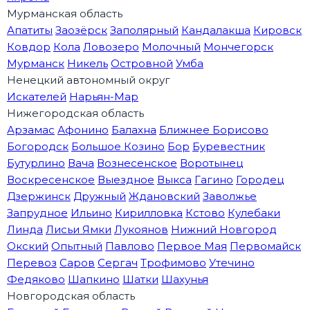
Мурманская область
Апатиты
Заозёрск
Заполярный
Кандалакша
Кировск
Ковдор
Кола
Ловозеро
Молочный
Мончегорск
Мурманск
Никель
Островной
Умба
Ненецкий автономный округ
Искателей
Нарьян-Мар
Нижегородская область
Арзамас
Афонино
Балахна
Ближнее Борисово
Богородск
Большое Козино
Бор
Буревестник
Бутурлино
Вача
Вознесенское
Воротынец
Воскресенское
Выездное
Выкса
Гагино
Городец
Дзержинск
Дружный
Ждановский
Заволжье
Запрудное
Ильино
Кирилловка
Кстово
Кулебаки
Линда
Лисьи Ямки
Лукоянов
Нижний Новгород
Окский
Опытный
Павлово
Первое Мая
Первомайск
Перевоз
Саров
Сергач
Трофимово
Утечино
Федяково
Шапкино
Шатки
Шахунья
Новгородская область