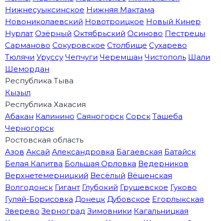
Нижнесуыксинское
Нижняя Мактама
Новониколаевский
Новотроицкое
Новый Кинер
Нурлат
Озёрный
Октябрьский
Осиново
Пестрецы
Сарманово
Сокуровское
Столбище
Сухарево
Тюлячи
Уруссу
Чепчуги
Черемшан
Чистополь
Шали
Шемордан
Республика Тыва
Кызыл
Республика Хакасия
Абакан
Калинино
Саяногорск
Сорск
Ташеба
Черногорск
Ростовская область
Азов
Аксай
Александровка
Багаевская
Батайск
Белая Калитва
Большая Орловка
Ведерников
Верхнетемерницкий
Весёлый
Вёшенская
Волгодонск
Гигант
Глубокий
Грушевское
Гуково
Гуляй-Борисовка
Донецк
Дубовское
Егорлыкская
Зверево
Зерноград
Зимовники
Кагальницкая