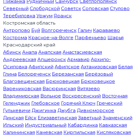
Пижанка
Рудничный
Санчурск
Светлополянск
Северный
Слободской
Советск
Соповская
Стулово
Теребиловка
Уржум
Яранск
Костромская область
Антропово
Буй
Волгореченск
Галич
Караваево
Кострома
Красное-на-Волге
Парфеньево
Шарья
Краснодарский край
Абинск
Анапа
Анапская
Анастасиевская
Андреевская
Апшеронск
Армавир
Архипо-
Осиповка
Афипский
Афипское
Ахтанизовская
Белая
Глина
Белореченск
Березанская
Берёзовый
Благовещенская
Брюховецкая
Брюховецкое
Варениковская
Васюринская
Витязево
Владимирская
Вольное
Воскресенский
Восточная
Геленджик
Глебовское
Горячий Ключ
Греческий
Гулькевичи
Джигинка
Джубга
Дивноморское
Динская
Ейск
Елизаветинская
Заветный
Знаменский
Ильский
Индустриальный
Кабардинка
Кавказская
Калининская
Каневская
Кирпильская
Кисляковская