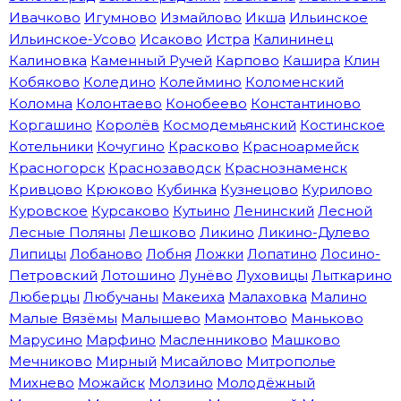
Ивачково
Игумново
Измайлово
Икша
Ильинское
Ильинское-Усово
Исаково
Истра
Калининец
Калиновка
Каменный Ручей
Карпово
Кашира
Клин
Кобяково
Коледино
Колеймино
Коломенский
Коломна
Колонтаево
Конобеево
Константиново
Коргашино
Королёв
Космодемьянский
Костинское
Котельники
Кочугино
Красково
Красноармейск
Красногорск
Краснозаводск
Краснознаменск
Кривцово
Крюково
Кубинка
Кузнецово
Курилово
Куровское
Курсаково
Кутьино
Ленинский
Лесной
Лесные Поляны
Лешково
Ликино
Ликино-Дулево
Липицы
Лобаново
Лобня
Ложки
Лопатино
Лосино-
Петровский
Лотошино
Лунёво
Луховицы
Лыткарино
Люберцы
Любучаны
Макеиха
Малаховка
Малино
Малые Вязёмы
Малышево
Мамонтово
Маньково
Марусино
Марфино
Масленниково
Машково
Мечниково
Мирный
Мисайлово
Митрополье
Михнево
Можайск
Молзино
Молодёжный