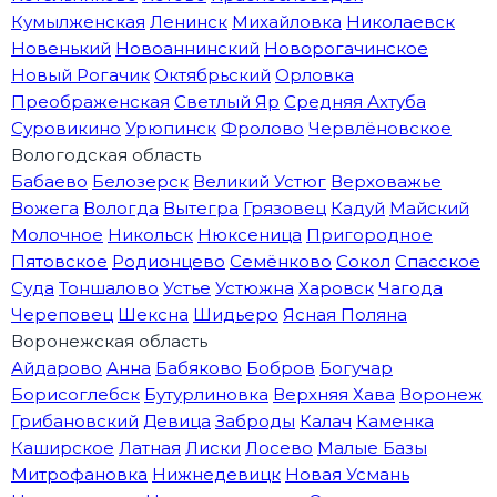
Кумылженская
Ленинск
Михайловка
Николаевск
Новенький
Новоаннинский
Новорогачинское
Новый Рогачик
Октябрьский
Орловка
Преображенская
Светлый Яр
Средняя Ахтуба
Суровикино
Урюпинск
Фролово
Червлёновское
Вологодская область
Бабаево
Белозерск
Великий Устюг
Верховажье
Вожега
Вологда
Вытегра
Грязовец
Кадуй
Майский
Молочное
Никольск
Нюксеница
Пригородное
Пятовское
Родионцево
Семёнково
Сокол
Спасское
Суда
Тоншалово
Устье
Устюжна
Харовск
Чагода
Череповец
Шексна
Шидьеро
Ясная Поляна
Воронежская область
Айдарово
Анна
Бабяково
Бобров
Богучар
Борисоглебск
Бутурлиновка
Верхняя Хава
Воронеж
Грибановский
Девица
Заброды
Калач
Каменка
Каширское
Латная
Лиски
Лосево
Малые Базы
Митрофановка
Нижнедевицк
Новая Усмань