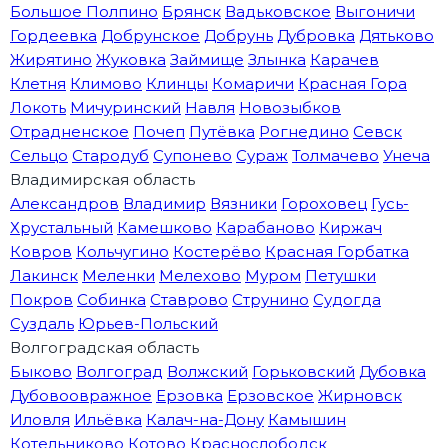
Большое Полпино
Брянск
Вадьковское
Выгоничи
Гордеевка
Добрунское
Добрунь
Дубровка
Дятьково
Жирятино
Жуковка
Займище
Злынка
Карачев
Клетня
Климово
Клинцы
Комаричи
Красная Гора
Локоть
Мичуринский
Навля
Новозыбков
Отрадненское
Почеп
Путёвка
Рогнедино
Севск
Сельцо
Стародуб
Супонево
Сураж
Толмачево
Унеча
Владимирская область
Александров
Владимир
Вязники
Гороховец
Гусь-
Хрустальный
Камешково
Карабаново
Киржач
Ковров
Кольчугино
Костерёво
Красная Горбатка
Лакинск
Меленки
Мелехово
Муром
Петушки
Покров
Собинка
Ставрово
Струнино
Судогда
Суздаль
Юрьев-Польский
Волгоградская область
Быково
Волгоград
Волжский
Горьковский
Дубовка
Дубовоовражное
Ерзовка
Ерзовское
Жирновск
Иловля
Ильёвка
Калач-на-Дону
Камышин
Котельниково
Котово
Краснослободск