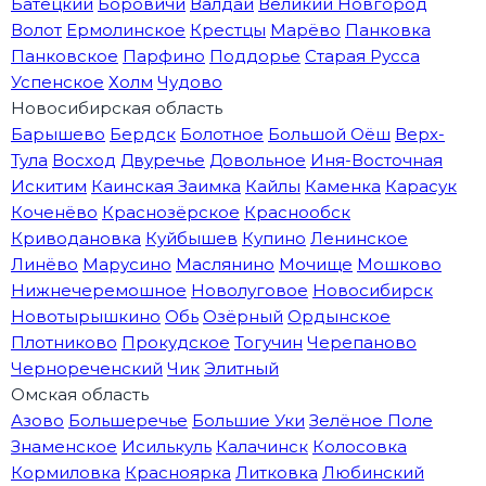
Батецкий
Боровичи
Валдай
Великий Новгород
Волот
Ермолинское
Крестцы
Марёво
Панковка
Панковское
Парфино
Поддорье
Старая Русса
Успенское
Холм
Чудово
Новосибирская область
Барышево
Бердск
Болотное
Большой Оёш
Верх-
Тула
Восход
Двуречье
Довольное
Иня-Восточная
Искитим
Каинская Заимка
Кайлы
Каменка
Карасук
Коченёво
Краснозёрское
Краснообск
Криводановка
Куйбышев
Купино
Ленинское
Линёво
Марусино
Маслянино
Мочище
Мошково
Нижнечеремошное
Новолуговое
Новосибирск
Новотырышкино
Обь
Озёрный
Ордынское
Плотниково
Прокудское
Тогучин
Черепаново
Чернореченский
Чик
Элитный
Омская область
Азово
Большеречье
Большие Уки
Зелёное Поле
Знаменское
Исилькуль
Калачинск
Колосовка
Кормиловка
Красноярка
Литковка
Любинский