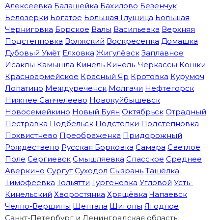
Алексеевка
Балашейка
Бахилово
Безенчук
Белозёрки
Богатое
Большая Глушица
Большая
Черниговка
Борское
Валы
Васильевка
Верхняя
Подстепновка
Волжский
Воскресенка
Домашка
Дубовый Умёт
Елховка
Жигулёвск
Заплавное
Исаклы
Камышла
Кинель
Кинель-Черкассы
Кошки
Красноармейское
Красный Яр
Кротовка
Курумоч
Лопатино
Междуреченск
Молгачи
Нефтегорск
Нижнее Санчелеево
Новокуйбышевск
Новосемейкино
Новый Буян
Октябрьск
Отрадный
Пестравка
Подбельск
Подстёпки
Подстепновка
Похвистнево
Преображенка
Придорожный
Рождествено
Русская Борковка
Самара
Светлое
Поле
Сергиевск
Смышляевка
Спасское
Среднее
Аверкино
Сургут
Суходол
Сызрань
Ташёлка
Тимофеевка
Тольятти
Тургеневка
Угловой
Усть-
Кинельский
Хворостянка
Хрящёвка
Чапаевск
Челно-Вершины
Шентала
Шигоны
Ягодное
Санкт-Петербург и Ленинградская область