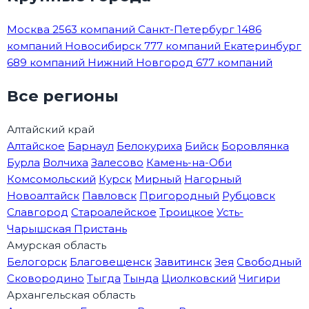
Москва
2563 компаний
Санкт-Петербург
1486
компаний
Новосибирск
777 компаний
Екатеринбург
689 компаний
Нижний Новгород
677 компаний
Все регионы
Алтайский край
Алтайское
Барнаул
Белокуриха
Бийск
Боровлянка
Бурла
Волчиха
Залесово
Камень-на-Оби
Комсомольский
Курск
Мирный
Нагорный
Новоалтайск
Павловск
Пригородный
Рубцовск
Славгород
Староалейское
Троицкое
Усть-
Чарышская Пристань
Амурская область
Белогорск
Благовещенск
Завитинск
Зея
Свободный
Сковородино
Тыгда
Тында
Циолковский
Чигири
Архангельская область