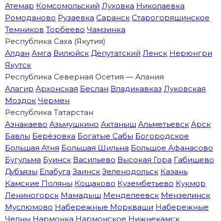
Атемар
Комсомольский
Луховка
Николаевка
Ромоданово
Рузаевка
Саранск
Старогоряшинское
Темников
Торбеево
Чамзинка
Республика Саха (Якутия)
Алдан
Амга
Вилюйск
Депутатский
Ленск
Нерюнгри
Якутск
Республика Северная Осетия — Алания
Алагир
Архонская
Беслан
Владикавказ
Луковская
Моздок
Чермен
Республика Татарстан
Азнакаево
Азьмушкино
Актаныш
Альметьевск
Арск
Бавлы
Берёзовка
Богатые Сабы
Богородское
Большая Атня
Большая Шильна
Большое Афанасово
Бугульма
Буинск
Васильево
Высокая Гора
Габишево
Дубъязы
Елабуга
Заинск
Зеленодольск
Казань
Камские Поляны
Кощаково
Кузембетьево
Кукмор
Лениногорск
Мамадыш
Менделеевск
Мензелинск
Муслюмово
Набережные Моркваши
Набережные
Челны
Нармонка
Нармонское
Нижнекамск